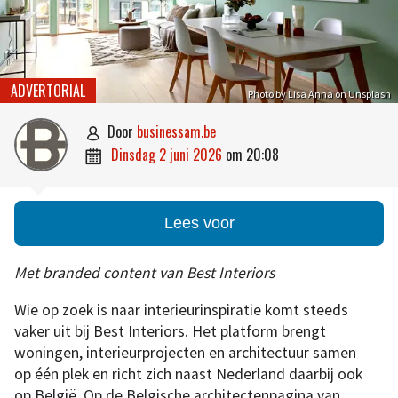
ADVERTORIAL
Photo by Lisa Anna on Unsplash
door
businessam.be

dinsdag 2 juni 2026
om
20:08

Lees voor
Met branded content van Best Interiors
Wie op zoek is naar interieurinspiratie komt steeds
vaker uit bij Best Interiors. Het platform brengt
woningen, interieurprojecten en architectuur samen
op één plek en richt zich naast Nederland daarbij ook
op België. Op de Belgische architectenpagina van