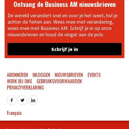
Ontvang de Business AM nieuwsbrieven
De wereld verandert snel en voor je het weet, hol je
achter de feiten aan. Wees mee met verandering,
wees mee met Business AM. Schrijf je in op onze
nieuwsbrieven en houd de vinger aan de pols.
Schrijf je in
ABONNEREN
INLOGGEN
NIEUWSBRIEVEN
EVENTS
WERK BIJ ONS
GEBRUIKSVOORWAARDEN
PRIVACYVERKLARING
Français