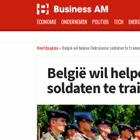
ECONOMIE
ONDERNEMEN
POLITIEK
TECH
ENERG
Hoofdpagina
»
België wil helpen Oekraïense soldaten te traine
België wil hel
soldaten te tra