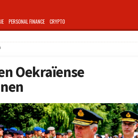
IE
PERSONAL FINANCE
CRYPTO
n
pen Oekraïense
inen