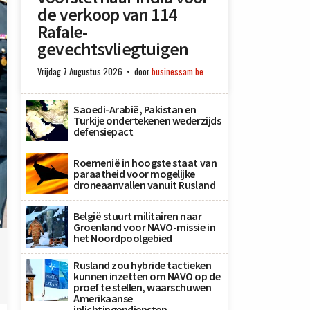
de verkoop van 114
Rafale-
gevechtsvliegtuigen
Vrijdag 7 Augustus 2026
door
businessam.be
Saoedi-Arabië, Pakistan en
Turkije ondertekenen wederzijds
defensiepact
Roemenië in hoogste staat van
paraatheid voor mogelijke
droneaanvallen vanuit Rusland
België stuurt militairen naar
)
Groenland voor NAVO-missie in
het Noordpoolgebied
Rusland zou hybride tactieken
kunnen inzetten om NAVO op de
proef te stellen, waarschuwen
Amerikaanse
inlichtingendiensten