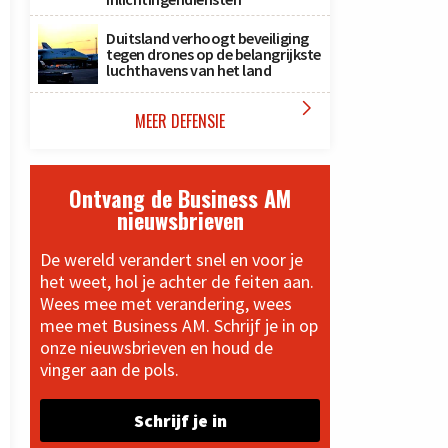
Duitsland verhoogt beveiliging
tegen drones op de belangrijkste
luchthavens van het land

MEER DEFENSIE
Ontvang de Business AM
nieuwsbrieven
De wereld verandert snel en voor je
het weet, hol je achter de feiten aan.
Wees mee met verandering, wees
mee met Business AM. Schrijf je in op
onze nieuwsbrieven en houd de
vinger aan de pols.
Schrijf je in