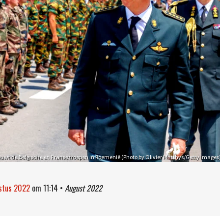
ouwt de Belgische en Franse troepen in Roemenië (Photo by Olivier Matthys/Getty Images
ustus 2022
om
11:14
•
August 2022