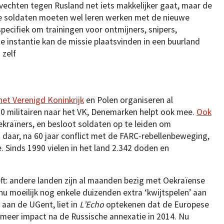
vechten tegen Rusland net iets makkelijker gaat, maar de
se soldaten moeten wel leren werken met de nieuwe
pecifiek om trainingen voor ontmijners, snipers,
te instantie kan de missie plaatsvinden in een buurland
 zelf
het Verenigd Koninkrijk
en Polen organiseren al
90 militairen naar het VK, Denemarken helpt ook mee.
Ook
kraïners, en besloot soldaten op te leiden om
t daar, na 60 jaar conflict met de FARC-rebellenbeweging,
Sinds 1990 vielen in het land 2.342 doden en
eft: andere landen zijn al maanden bezig met Oekraïense
 nu moeilijk nog enkele duizenden extra ‘kwijtspelen’ aan
 aan de UGent, liet in
L’Echo
optekenen dat de Europese
 meer impact na de Russische annexatie in 2014. Nu