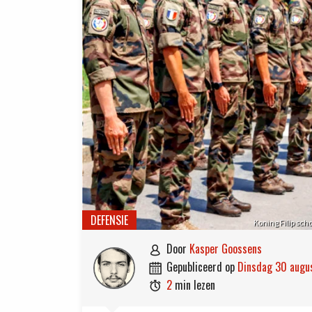
DEFENSIE
Koning Filip sch
door
Kasper Goossens

gepubliceerd op
dinsdag 30 aug

2
min lezen
