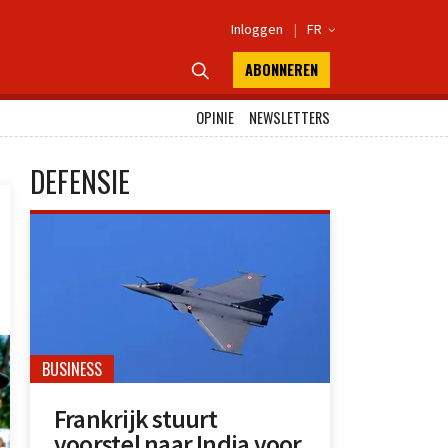
Inloggen
|
FR

ABONNEREN

OPINIE
NEWSLETTERS
DEFENSIE
BUSINESS
Frankrijk stuurt
voorstel naar India voor