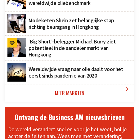
wereldwijde oliebenchmark
Modeketen Shein zet belangrijke stap
richting beursgang in Hongkong
‘Big Short’-belegger Michael Burry ziet
potentieel in de aandelenmarkt van
Hongkong
Wereldwijde vraag naar olie daalt voor het
eerst sinds pandemie van 2020

MEER MARKTEN
Ontvang de Business AM nieuwsbrieven
De wereld verandert snel en voor je het weet, hol je
achter de feiten aan. Wees mee met verandering,