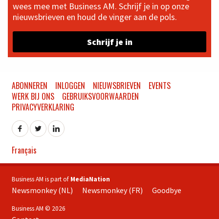
wees mee met Business AM. Schrijf je in op onze
nieuwsbrieven en houd de vinger aan de pols.
Schrijf je in
ABONNEREN
INLOGGEN
NIEUWSBRIEVEN
EVENTS
WERK BIJ ONS
GEBRUIKSVOORWAARDEN
PRIVACYVERKLARING
Français
Business AM is part of
MediaNation
Newsmonkey (NL)
Newsmonkey (FR)
Goodbye
Business AM © 2026