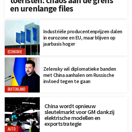
toeristen: chaos aan de grens
en urenlange files
Industriële producentenprijzen dalen
in eurozone en EU, maar blijven op
jaarbasis hoger
ECONOMIE
Zelensky wil diplomatieke banden
met China aanhalen om Russische
invloed tegen te gaan
BUITENLAND
China wordt opnieuw
sleutelmarkt voor GM dankzij
elektrische modellen en
exportstrategie
AUTO