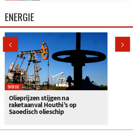
ENERGIE


ENERGIE
Olieprijzen stijgen na
raketaanval Houthi’s op
Saoedisch olieschip