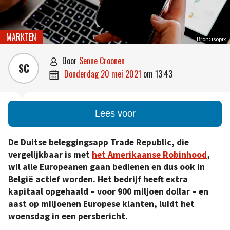
MARKTEN
Bron: isopix
door
Senne Croonen

SC
donderdag 20 mei 2021
om
13:43

Lees voor
De Duitse beleggingsapp Trade Republic, die
vergelijkbaar is met
het Amerikaanse Robinhood
,
wil alle Europeanen gaan bedienen en dus ook in
België actief worden. Het bedrijf heeft extra
kapitaal opgehaald – voor 900 miljoen dollar – en
aast op miljoenen Europese klanten, luidt het
woensdag in een persbericht.