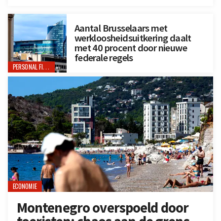
Aantal Brusselaars met
werkloosheidsuitkering daalt
met 40 procent door nieuwe
federale regels
PERSONAL FINANCE
ECONOMIE
Montenegro overspoeld door