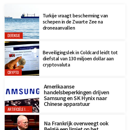
Turkije vraagt bescherming van
schepen in de Zwarte Zee na
droneaanvallen
DEFENSIE
Beveiligingslek in Coldcard leidt tot
diefstal van 130 miljoen dollar aan
cryptovaluta
CRYPTO
Amerikaanse
handelsbeperkingen drijven
Samsung en SK Hynix naar
Chinese apparatuur
ARTIFICIËLE INTELLIGENTIE
Na Frankrijk overweegt ook
België een limiet op het