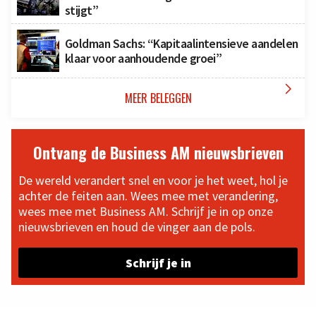
stijgt”
Goldman Sachs: “Kapitaalintensieve aandelen
klaar voor aanhoudende groei”

MEER BELEGGEN
Ontvang de Business AM nieuwsbrieven
De wereld verandert snel en voor je het weet, hol je
achter de feiten aan. Wees mee met verandering,
wees mee met Business AM. Schrijf je in op onze
nieuwsbrieven en houd de vinger aan de pols.
Schrijf je in