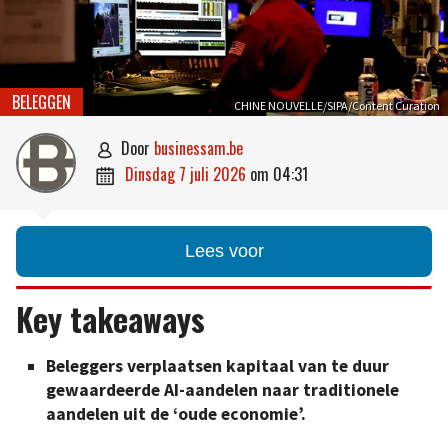
BELEGGEN
CHINE NOUVELLE/SIPA/Content Curation
door
businessam.be

dinsdag 7 juli 2026
om
04:31

Lees voor
Key takeaways
Beleggers verplaatsen kapitaal van te duur
gewaardeerde AI-aandelen naar traditionele
aandelen uit de ‘oude economie’.