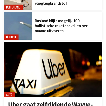
vliegtuigbrandstof
BUITENLAND
Rusland blijft mogelijk 100
ballistische raketaanvallen per
maand uitvoeren
DEFENSIE
AUTO
Uber gaat zelfrijdende Wayve-