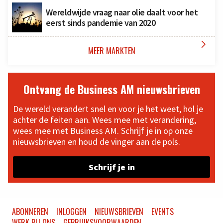
Wereldwijde vraag naar olie daalt voor het
eerst sinds pandemie van 2020

MEER MARKTEN
Ontvang de Business AM nieuwsbrieven
De wereld verandert snel en voor je het weet, hol je
achter de feiten aan. Wees mee met verandering,
wees mee met Business AM. Schrijf je in op onze
nieuwsbrieven en houd de vinger aan de pols.
Schrijf je in
ABONNEREN
INLOGGEN
NIEUWSBRIEVEN
EVENTS
WERK BIJ ONS
GEBRUIKSVOORWAARDEN