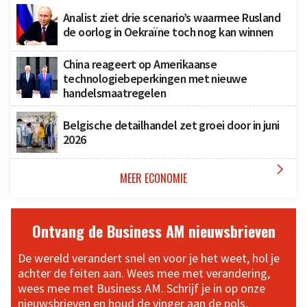
Analist ziet drie scenario’s waarmee Rusland
de oorlog in Oekraïne toch nog kan winnen
China reageert op Amerikaanse
technologiebeperkingen met nieuwe
handelsmaatregelen
Belgische detailhandel zet groei door in juni
2026

MEER ECONOMIE
Ontvang de Business AM nieuwsbrieven
De wereld verandert snel en voor je het weet, hol je
achter de feiten aan. Wees mee met verandering,
wees mee met Business AM. Schrijf je in op onze
nieuwsbrieven en houd de vinger aan de pols.