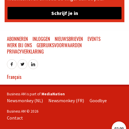
Schrijf je in
ABONNEREN
INLOGGEN
NIEUWSBRIEVEN
EVENTS
WERK BIJ ONS
GEBRUIKSVOORWAARDEN
PRIVACYVERKLARING
Français
Business AM is part of
MediaNation
Newsmonkey (NL)
Newsmonkey (FR)
Goodbye
Business AM © 2026
Contact
02:00