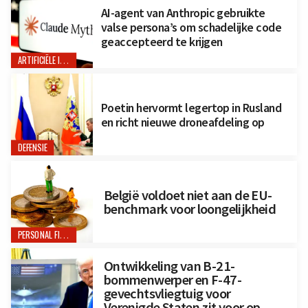
AI-agent van Anthropic gebruikte
valse persona’s om schadelijke code
geaccepteerd te krijgen
ARTIFICIËLE INTELLIGENTIE
Poetin hervormt legertop in Rusland
en richt nieuwe droneafdeling op
DEFENSIE
België voldoet niet aan de EU-
benchmark voor loongelijkheid
PERSONAL FINANCE
Ontwikkeling van B-21-
bommenwerper en F-47-
gevechtsvliegtuig voor
Verenigde Staten zit voor op