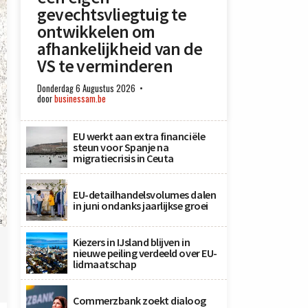
gevechtsvliegtuig te
ontwikkelen om
afhankelijkheid van de
VS te verminderen
Donderdag 6 Augustus 2026
door
businessam.be
EU werkt aan extra financiële
steun voor Spanje na
migratiecrisis in Ceuta
EU-detailhandelsvolumes dalen
in juni ondanks jaarlijkse groei
e
Kiezers in IJsland blijven in
nieuwe peiling verdeeld over EU-
lidmaatschap
Commerzbank zoekt dialoog