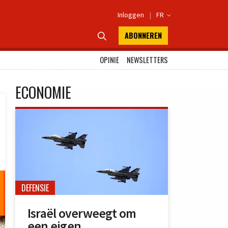
Inloggen
|
FR

ABONNEREN

OPINIE
NEWSLETTERS
ECONOMIE
DEFENSIE
Israël overweegt om
een eigen