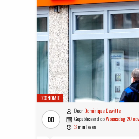
ECONOMIE
door
Dominique Dewitte

DD
gepubliceerd op
woensdag 20 n

3
min lezen
