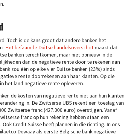
en.
d
rd. Toch is de kans groot dat andere banken het
en.
Het befaamde Duitse handelsoverschot
maakt dat
Duitse banken terechtkomen, maar niet opnieuw in de
lijkheden dan de negatieve rente door te rekenen aan
 bank zou één op elke vier Duitse banken (23%) sinds
atieve rente doorrekenen aan haar klanten. Op die
in het land negatieve rente opleveren.
ken de kosten van negatieve rente niet aan hun klanten
erandering in. De Zwitserse UBS rekent een toeslag van
000 Zwitserse franc (427.000 euro) overstijgen. Vanaf
Zwitserse franc op hun rekening hebben staan een
ok Credit Suisse heeft plannen in die richting. In ons
ilaetco Dewaay als eerste Belgische bank negatieve