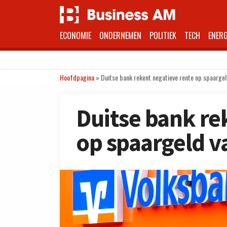
ECONOMIE
ONDERNEMEN
POLITIEK
TECH
ENERG
Hoofdpagina
»
Duitse bank rekent negatieve rente op spaargel
Duitse bank re
op spaargeld v