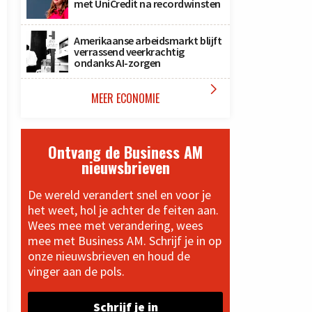
met UniCredit na recordwinsten
Amerikaanse arbeidsmarkt blijft
verrassend veerkrachtig
ondanks AI-zorgen

MEER ECONOMIE
Ontvang de Business AM
nieuwsbrieven
De wereld verandert snel en voor je
het weet, hol je achter de feiten aan.
Wees mee met verandering, wees
mee met Business AM. Schrijf je in op
onze nieuwsbrieven en houd de
vinger aan de pols.
Schrijf je in