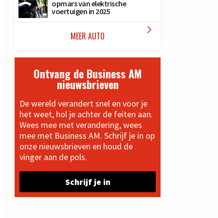
opmars van elektrische
voertuigen in 2025

MEER AUTO
Ontvang de Business AM
nieuwsbrieven
De wereld verandert snel en voor je
het weet, hol je achter de feiten aan.
Wees mee met verandering, wees
mee met Business AM. Schrijf je in op
onze nieuwsbrieven en houd de
vinger aan de pols.
Schrijf je in