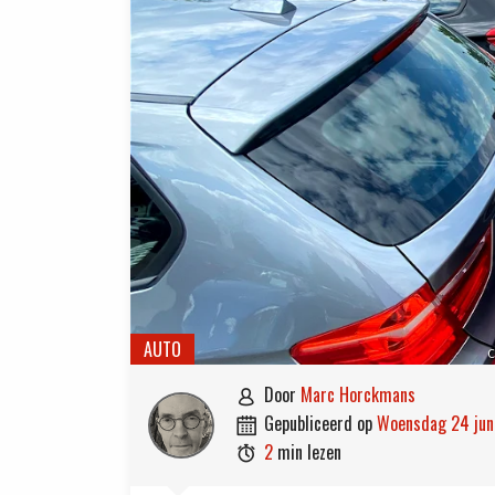
AUTO
C
door
Marc Horckmans

gepubliceerd op
woensdag 24 ju

2
min lezen
