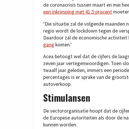
de coronacrisis tussen maart en mei hee
een inkrimping met 41,5 procent
moeten
‘Die situatie zal de volgende maanden 
regio wordt de lockdown tegen de versp
Daardoor zal de economische activiteit
gang
komen.’
Acea betoogt wel dat de cijfers de laa
zeven jaar vertegenwoordigen. Toen sloot
twaalf jaar geleden, immers een periode
percentages is er sprake van de grootst
autoverkoop.
Stimulansen
De sectororganisatie hoopt dat de cijf
de Europese autoriteiten als door de na
kunnen worden.