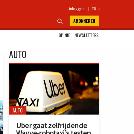
Inloggen
|
FR

ABONNEREN

OPINIE
NEWSLETTERS
AUTO
AUTO
Uber gaat zelfrijdende
Wayve-robotaxi’s testen