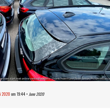
ardoen start met online verkoop wagens – Frank Hoermann/Sven Simon/Picture Allianc
ni 2020
om
19:44
•
June 2020