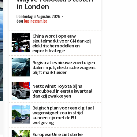
in Londen
Donderdag 6 Augustus 2026
door
businessam.be
China wordt opnieuw
sleutelmarkt voor GM dankzij
elektrische modellen en
exportstrategie
Registraties nieuwe voertuigen
dalen in juli, elektrische wagens
blijft marktleider
Nettowinst Toyota bijna
verdubbeld in eerste kwartaal
dankzij zwakke yen
e
Belgisch plan voor een digitaal
wegenvignet zou in strijd
kunnen zijn met de EU-
wetgeving
Europese Unie ziet sterke