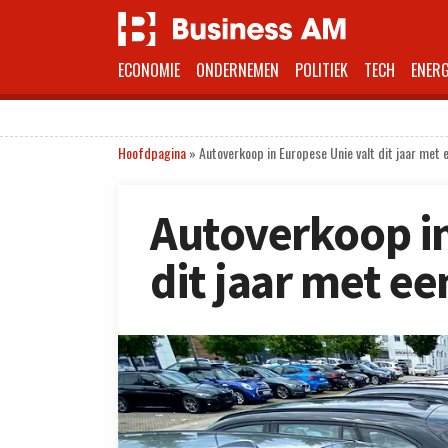
ECONOMIE
ONDERNEMEN
POLITIEK
TECH
ENERG
Hoofdpagina
»
Autoverkoop in Europese Unie valt dit jaar met 
Autoverkoop in
dit jaar met e