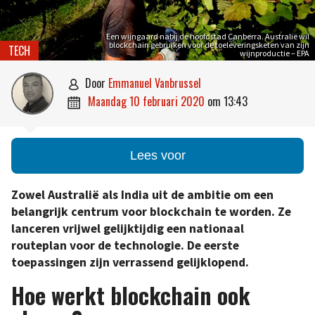
Een wijngaard nabij de hoofdstad Canberra. Australië wil
blockchain gebruiken voor de toeleveringsketen van zijn
TECH
wijnproductie – EPA
door
Emmanuel Vanbrussel

maandag 10 februari 2020
om
13:43

Lees voor
Zowel Australië als India uit de ambitie om een
belangrijk centrum voor blockchain te worden. Ze
lanceren vrijwel gelijktijdig een nationaal
routeplan voor de technologie. De eerste
toepassingen zijn verrassend gelijklopend.
Hoe werkt blockchain ook