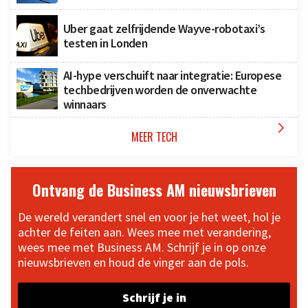
Uber gaat zelfrijdende Wayve-robotaxi’s
testen in Londen
AI-hype verschuift naar integratie: Europese
techbedrijven worden de onverwachte
winnaars

MEER TECH
Ontvang de Business AM nieuwsbrieven
De wereld verandert snel en voor je het weet, hol je
achter de feiten aan. Wees mee met verandering,
wees mee met Business AM. Schrijf je in op onze
nieuwsbrieven en houd de vinger aan de pols.
Schrijf je in