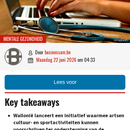
MENTALE GEZONDHEID
Unsplash
door
businessam.be

maandag 22 juni 2026
om
04:33

Lees voor
Key takeaways
Wallonië lanceert een initiatief waarmee artsen
cultuur- en sportactiviteiten kunnen
voorschrijven ter ondersteuning van de