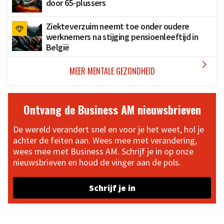
door 65-plussers
Ziekteverzuim neemt toe onder oudere
werknemers na stijging pensioenleeftijd in
België

MEER MENTALE GEZONDHEID
Ontvang de Business AM nieuwsbrieven
De wereld verandert snel en voor je het weet, hol je
achter de feiten aan. Wees mee met verandering,
wees mee met Business AM. Schrijf je in op onze
nieuwsbrieven en houd de vinger aan de pols.
Schrijf je in