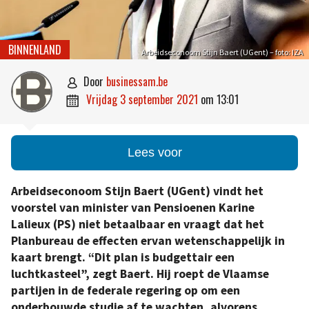
BINNENLAND
Arbeidseconoom Stijn Baert (UGent) – foto: IZA
door
businessam.be

vrijdag 3 september 2021
om
13:01

Lees voor
Arbeidseconoom Stijn Baert (UGent) vindt het
voorstel van minister van Pensioenen Karine
Lalieux (PS) niet betaalbaar en vraagt dat het
Planbureau de effecten ervan wetenschappelijk in
kaart brengt. “Dit plan is budgettair een
luchtkasteel”, zegt Baert. Hij roept de Vlaamse
partijen in de federale regering op om een
onderbouwde studie af te wachten, alvorens