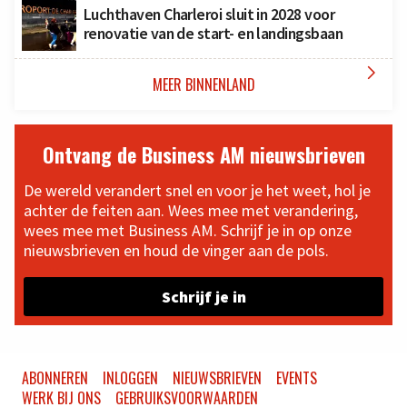
Luchthaven Charleroi sluit in 2028 voor
renovatie van de start- en landingsbaan

MEER BINNENLAND
Ontvang de Business AM nieuwsbrieven
De wereld verandert snel en voor je het weet, hol je
achter de feiten aan. Wees mee met verandering,
wees mee met Business AM. Schrijf je in op onze
nieuwsbrieven en houd de vinger aan de pols.
Schrijf je in
ABONNEREN
INLOGGEN
NIEUWSBRIEVEN
EVENTS
WERK BIJ ONS
GEBRUIKSVOORWAARDEN