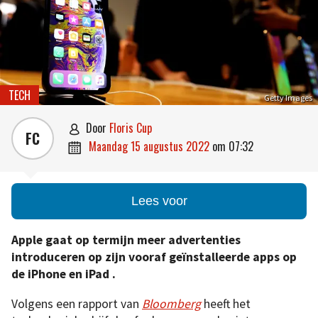
TECH
Getty Images
door
Floris Cup

FC
maandag 15 augustus 2022
om
07:32

Lees voor
Apple gaat op termijn meer advertenties
introduceren op zijn vooraf
geïnstalleerde apps
op
de iPhone en iPad .
Volgens een rapport van
Bloomberg
heeft het