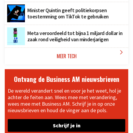
Minister Quintin geeft politiekorpsen
toestemming om TikTok te gebruiken
Meta veroordeeld tot bijna 1 miljard dollar in
zaak rond veiligheid van minderjarigen

MEER TECH
Ontvang de Business AM nieuwsbrieven
De wereld verandert snel en voor je het weet, hol je
achter de feiten aan. Wees mee met verandering,
wees mee met Business AM. Schrijf je in op onze
nieuwsbrieven en houd de vinger aan de pols.
Schrijf je in