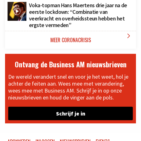
Voka-topman Hans Maertens drie jaar na de
eerste lockdown: “Combinatie van
veerkracht en overheidssteun hebben het
ergste vermeden”

MEER CORONACRISIS
Ontvang de Business AM nieuwsbrieven
De wereld verandert snel en voor je het weet, hol je
achter de feiten aan. Wees mee met verandering,
wees mee met Business AM. Schrijf je in op onze
nieuwsbrieven en houd de vinger aan de pols.
Schrijf je in