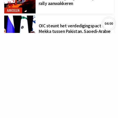
rally aanwakkeren
AANDELEN
04:00
OIC steunt het verdedigingspact van
Mekka tussen Pakistan, Saoedi-Arabië
en Turkije
BUITENLAND
POLITIEK

