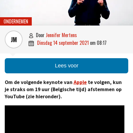
ONDERNEMEN
door
Jennifer Mertens

JM
dinsdag 14 september 2021
om
08:17

Lees voor
Om de volgende keynote van
Apple
te volgen, kun
je straks om 19 uur (Belgische tijd) afstemmen op
YouTube (zie hieronder).