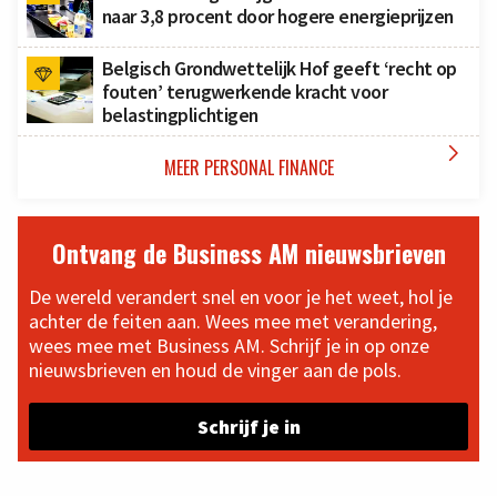
naar 3,8 procent door hogere energieprijzen
Belgisch Grondwettelijk Hof geeft ‘recht op
fouten’ terugwerkende kracht voor
belastingplichtigen

MEER PERSONAL FINANCE
Ontvang de Business AM nieuwsbrieven
De wereld verandert snel en voor je het weet, hol je
achter de feiten aan. Wees mee met verandering,
wees mee met Business AM. Schrijf je in op onze
nieuwsbrieven en houd de vinger aan de pols.
Schrijf je in