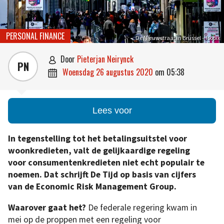
PERSONAL FINANCE
De Nieuwstraat in Brussel – Isopix
door
Pieterjan Neirynck

PN
woensdag 26 augustus 2020
om
05:38

Lees voor
In tegenstelling tot het betalingsuitstel voor
woonkredieten, valt de gelijkaardige regeling
voor consumentenkredieten niet echt populair te
noemen. Dat schrijft De Tijd op basis van cijfers
van de Economic Risk Management Group.
Waarover gaat het?
De federale regering kwam in
mei op de proppen met een regeling voor