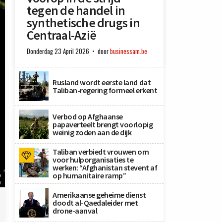
tegen de handel in
synthetische drugs in
Centraal-Azië
Donderdag 23 April 2026
door
businessam.be
Rusland wordt eerste land dat
Taliban-regering formeel erkent
Verbod op Afghaanse
papaverteelt brengt voorlopig
weinig zoden aan de dijk
Taliban verbiedt vrouwen om
voor hulporganisaties te
werken: “Afghanistan stevent af
op humanitaire ramp”
P
)
Amerikaanse geheime dienst
doodt al-Qaedaleider met
drone-aanval