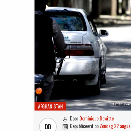
Een taliban
AFGHANISTAN
door
Dominique Dewitte

DD
gepubliceerd op
zondag 22 augu
