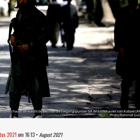
strijders houdt de wacht bij een van de toegangspunten tot de luchthaven van Kaboel (A
Photo/Rahmat Gul
stus 2021
om
16:13
•
August 2021