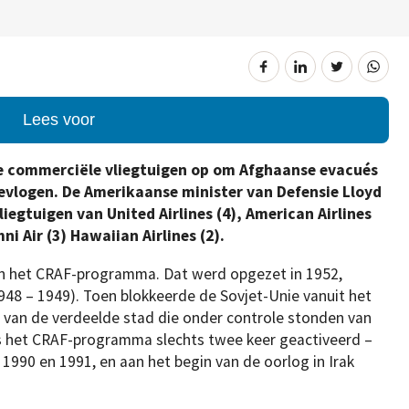
Lees voor
e commerciële vliegtuigen op om Afghaanse evacués
gevlogen. De Amerikaanse minister van Defensie Lloyd
iegtuigen van United Airlines (4), American Airlines
mni Air (3) Hawaiian Airlines (2).
an het CRAF-programma. Dat werd opgezet in 1952,
1948 – 1949). Toen blokkeerde de Sovjet-Unie vanuit het
van de verdeelde stad die onder controle stonden van
 het CRAF-programma slechts twee keer geactiveerd –
 1990 en 1991, en aan het begin van de oorlog in Irak