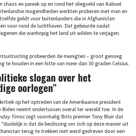
 chaos en paniek op en rond het vliegveld van Kaboel.
 buitenlandse mogendheden werkten proberen met man en
zelfde geldt voor buitenlanders die in Afghanistan
ngen voor rond de luchthaven. Dat gebeurde nadat
 degenen die wanhopig het land uit wilden te verjagen.
chtsuitrusting probeerden de menigten – groot genoeg
ang te houden in een hitte van meer dan 30 graden Celsius.
olitieke slogan over het
dige oorlogen”
kritiek op het optreden van de Amerikaanse president
 Biden neemt ondertussen overal ter wereld toe. In de
nday Times
zegt voormalig Brits premier Tony Blair dat
 “duidelijk is dat de beslissing om zich op deze manier uit
hanistan terug te trekken niet werd gedreven door een