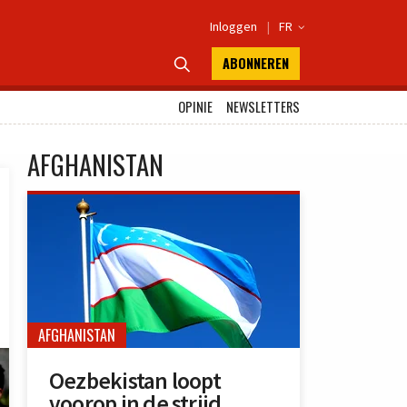
Inloggen
|
FR

ABONNEREN

OPINIE
NEWSLETTERS
AFGHANISTAN
AFGHANISTAN
Oezbekistan loopt
voorop in de strijd