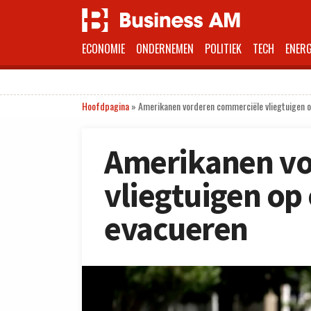
ECONOMIE
ONDERNEMEN
POLITIEK
TECH
ENERG
Hoofdpagina
»
Amerikanen vorderen commerciële vliegtuigen o
Amerikanen vo
vliegtuigen op
evacueren