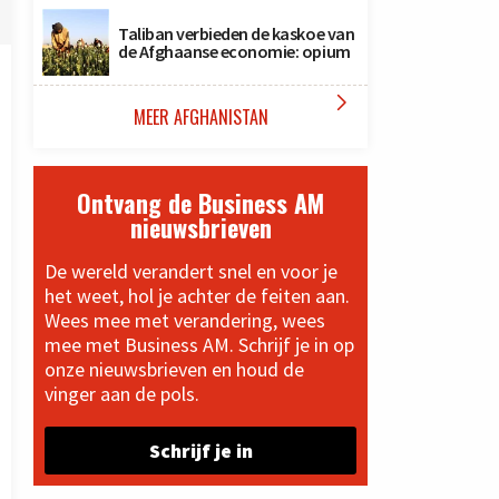
Taliban verbieden de kaskoe van
de Afghaanse economie: opium

MEER AFGHANISTAN
Ontvang de Business AM
nieuwsbrieven
De wereld verandert snel en voor je
het weet, hol je achter de feiten aan.
Wees mee met verandering, wees
mee met Business AM. Schrijf je in op
onze nieuwsbrieven en houd de
vinger aan de pols.
Schrijf je in