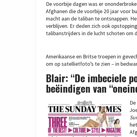
De voorbije dagen was er ononderbroken
Afghanen die de voorbije 20 jaar voor
macht aan de taliban te ontsnappen. Het
verblijven. Er deden zich ook opstoppi
talibanstrijders in de lucht schoten om
Amerikaanse en Britse troepen in geve
om op satellietfoto’s te zien – in bedw
Blair: “De imbeciele p
beëindigen van “onein
De 
Joe
Su
het
Afg