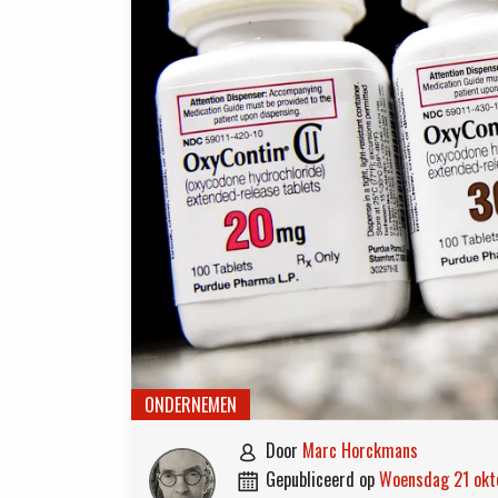
ONDERNEMEN
door
Marc Horckmans

gepubliceerd op
woensdag 21 ok
