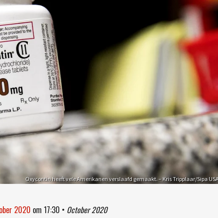
Oxycontin heeft vele Amerikanen verslaafd gemaakt. – Kris Tripplaar/Sipa US
tober 2020
om
17:30
•
October 2020