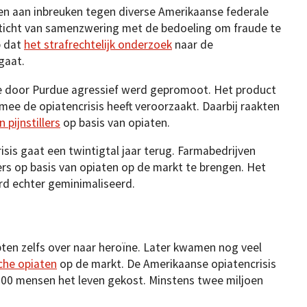
ten aan inbreuken tegen diverse Amerikaanse federale
eticht van samenzwering met de bedoeling om fraude te
p dat
het strafrechtelijk onderzoek
naar de
gaat.
die door Purdue agressief werd gepromoot. Het product
ee de opiatencrisis heeft veroorzaakt. Daarbij raakten
 pijnstillers
op basis van opiaten.
sis gaat een twintigtal jaar terug. Farmabedrijven
ers op basis van opiaten op de markt te brengen. Het
rd echter geminimaliseerd.
pten zelfs over naar heroïne. Later kwamen nog veel
che opiaten
op de markt. De Amerikaanse opiatencrisis
.000 mensen het leven gekost. Minstens twee miljoen