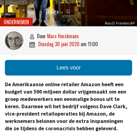
ONDERNEMEN
Ross D. Franklin/AP
door
Marc Horckmans

dinsdag 30 juni 2020
om
11:00

Lees voor
De Amerikaanse online retailer Amazon heeft een
budget van 500 miljoen dollar vrijgemaakt om een
groep medewerkers een eenmalige bonus uit te
keren. Daarmee wil het bedrijf volgens Dave Clark,
vice-president retailoperaties bij Amazon, de
werknemers belonen voor de extra inspanningen
die ze tijdens de coronacrisis hebben geleverd.