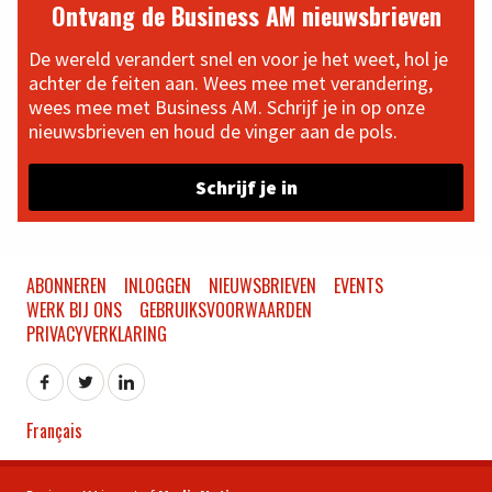
Ontvang de Business AM nieuwsbrieven
De wereld verandert snel en voor je het weet, hol je
achter de feiten aan. Wees mee met verandering,
wees mee met Business AM. Schrijf je in op onze
nieuwsbrieven en houd de vinger aan de pols.
Schrijf je in
ABONNEREN
INLOGGEN
NIEUWSBRIEVEN
EVENTS
WERK BIJ ONS
GEBRUIKSVOORWAARDEN
PRIVACYVERKLARING
Français