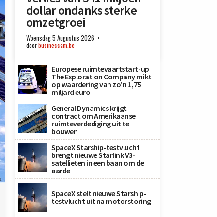
dollar ondanks sterke
omzetgroei
Woensdag 5 Augustus 2026
door
businessam.be
Europese ruimtevaartstart-up
The Exploration Company mikt
op waardering van zo’n 1,75
miljard euro
General Dynamics krijgt
contract om Amerikaanse
ruimteverdediging uit te
bouwen
SpaceX Starship-testvlucht
brengt nieuwe Starlink V3-
satellieten in een baan om de
aarde
k
SpaceX stelt nieuwe Starship-
testvlucht uit na motorstoring