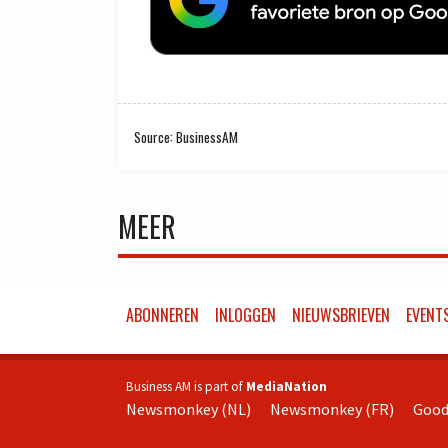
Source: BusinessAM
MEER
ABONNEREN
INLOGGEN
NIEUWSBRIEVEN
EVENT
Business AM is part of
MediaNation
Newsmonkey (NL)
Newsmonkey (FR)
Good