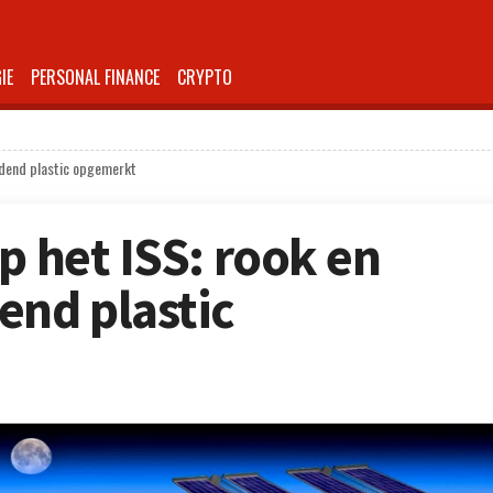
IE
PERSONAL FINANCE
CRYPTO
ndend plastic opgemerkt
p het ISS: rook en
end plastic