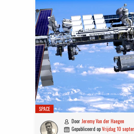
SPACE
door
Jeremy Van der Haegen

gepubliceerd op
vrijdag 10 sept
