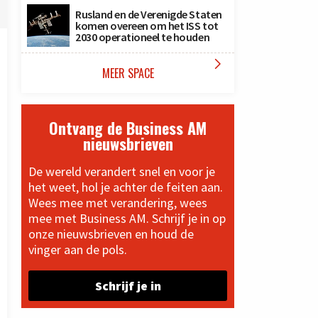
Rusland en de Verenigde Staten
komen overeen om het ISS tot
2030 operationeel te houden

MEER SPACE
Ontvang de Business AM
nieuwsbrieven
De wereld verandert snel en voor je
het weet, hol je achter de feiten aan.
Wees mee met verandering, wees
mee met Business AM. Schrijf je in op
onze nieuwsbrieven en houd de
vinger aan de pols.
Schrijf je in