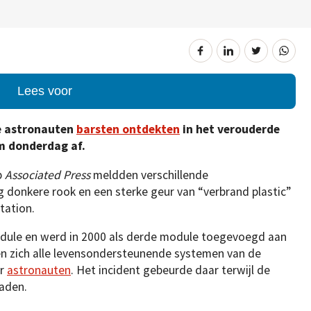
Lees voor
e astronauten
barsten ontdekten
in het verouderde
m donderdag af.
p
Associated Press
meldden verschillende
donkere rook en een sterke geur van “verbrand plastic”
tation.
odule en werd in 2000 als derde module toegevoegd aan
en zich alle levensondersteunende systemen van de
or
astronauten
. Het incident gebeurde daar terwijl de
laden.