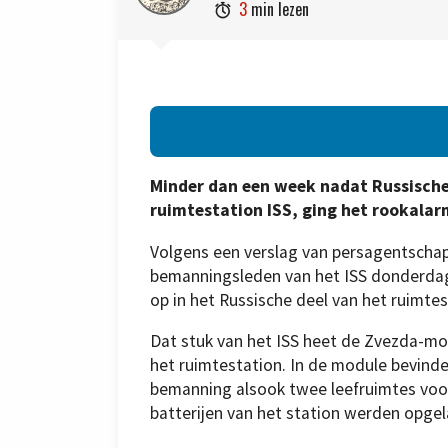
3
min lezen

Minder dan een week nadat Russisch
ruimtestation ISS, ging het rookalar
Volgens een verslag van persagentscha
bemanningsleden van het ISS donderdag 
op in het Russische deel van het ruimtes
Dat stuk van het ISS heet de Zvezda-m
het ruimtestation. In de module bevind
bemanning alsook twee leefruimtes vo
batterijen van het station werden opge