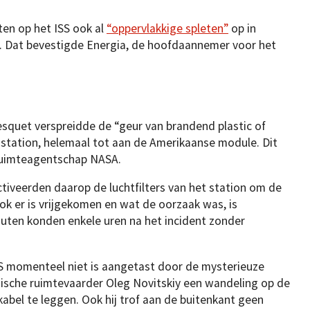
en op het ISS ook al
“oppervlakkige spleten”
op in
. Dat bevestigde Energia, de hoofdaannemer voor het
quet verspreidde de “geur van brandend plastic of
 station, helemaal tot aan de Amerikaanse module. Dit
ruimteagentschap NASA.
tiveerden daarop de luchtfilters van het station om de
k er is vrijgekomen en wat de oorzaak was, is
uten konden enkele uren na het incident zonder
ISS momenteel niet is aangetast door de mysterieuze
ische ruimtevaarder Oleg Novitskiy een wandeling op de
abel te leggen. Ook hij trof aan de buitenkant geen