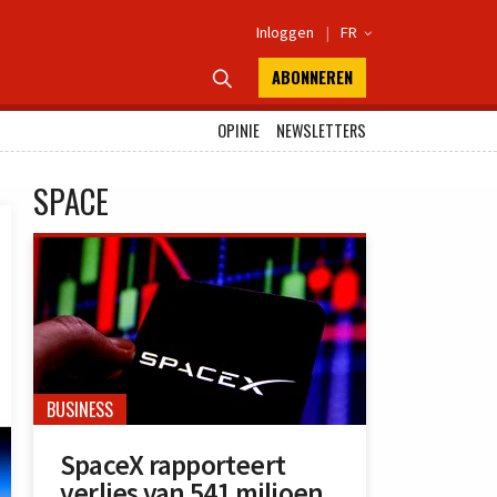
Inloggen
|
FR

ABONNEREN

OPINIE
NEWSLETTERS
SPACE
BUSINESS
SpaceX rapporteert
verlies van 541 miljoen