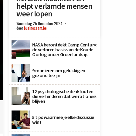
helpt verlamde mensen
weer lopen
Woensdag 25 December 2024
door
businessam.be
NASA herontdekt Camp Century:
de verloren basis van de Koude
Oorlog onder Groenlands ijs
9 manieren om gelukkig en
gezond te zijn
12 psychologische denkfouten
die verhinderen dat we rationeel
blijven
5 tips waarmee je elke discussie
wint