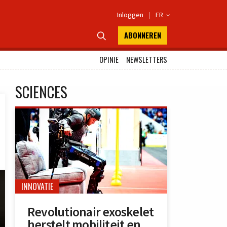
Inloggen
|
FR

ABONNEREN

OPINIE
NEWSLETTERS
SCIENCES
INNOVATIE
Revolutionair exoskelet
herstelt mobiliteit en