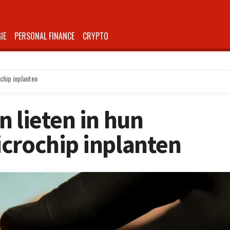
IE
PERSONAL FINANCE
CRYPTO
chip inplanten
n lieten in hun
crochip inplanten