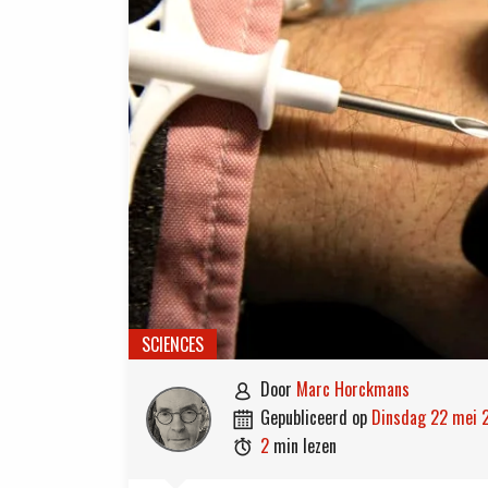
SCIENCES
door
Marc Horckmans

gepubliceerd op
dinsdag 22 mei 

2
min lezen
