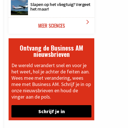
Slapen op het vliegtuig? Vergeet
het maar!

MEER SCIENCES
Ontvang de Business AM
nieuwsbrieven
De wereld verandert snel en voor je
het weet, hol je achter de feiten aan.
Wees mee met verandering, wees
mee met Business AM. Schrijf je in op
onze nieuwsbrieven en houd de
vinger aan de pols.
Schrijf je in