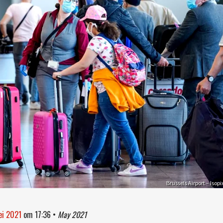
Brussels Airport – Isopi
ei 2021
om
17:36
•
May 2021