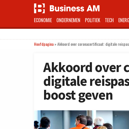
ECONOMIE
ONDERNEMEN
POLITIEK
TECH
ENERG
Hoofdpagina
»
Akkoord over coronacertificaat: digitale reisp
Akkoord over c
digitale reispa
boost geven