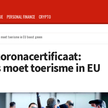
IE
PERSONAL FINANCE
CRYPTO
as moet toerisme in EU boost geven
oronacertificaat:
s moet toerisme in EU