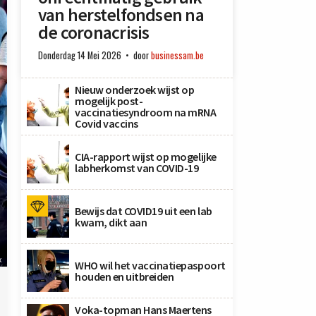
van herstelfondsen na
de coronacrisis
Donderdag 14 Mei 2026
door
businessam.be
Nieuw onderzoek wijst op
mogelijk post-
vaccinatiesyndroom na mRNA
Covid vaccins
CIA-rapport wijst op mogelijke
labherkomst van COVID-19
Bewijs dat COVID19 uit een lab
kwam, dikt aan
x
WHO wil het vaccinatiepaspoort
houden en uitbreiden
Voka-topman Hans Maertens