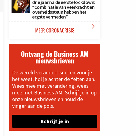
drie jaar na de eerste lockdown:
“Combinatie van veerkracht en
overheidssteun hebben het
ergste vermeden”

MEER CORONACRISIS
Ontvang de Business AM
nieuwsbrieven
De wereld verandert snel en voor je
het weet, hol je achter de feiten aan.
Wees mee met verandering, wees
mee met Business AM. Schrijf je in op
onze nieuwsbrieven en houd de
vinger aan de pols.
Schrijf je in