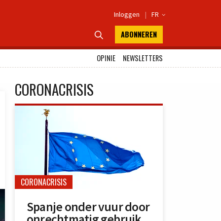
Inloggen
|
FR

ABONNEREN

OPINIE
NEWSLETTERS
CORONACRISIS
CORONACRISIS
Spanje onder vuur door
onrechtmatig gebruik