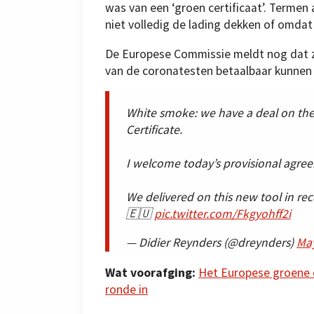
was van een ‘groen certificaat’. Termen 
niet volledig de lading dekken of omdat
De Europese Commissie meldt nog dat ze 
van de coronatesten betaalbaar kunnen
White smoke: we have a deal on the
Certificate.
I welcome today’s provisional agr
We delivered on this new tool in re
🇪🇺
pic.twitter.com/Fkgyohff2i
— Didier Reynders (@dreynders)
May
Wat voorafging:
Het Europese groene c
ronde in