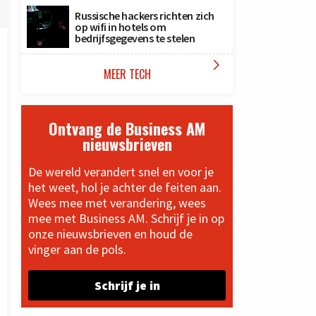
Russische hackers richten zich
op wifi in hotels om
bedrijfsgegevens te stelen

MEER TECH
Ontvang de Business AM
nieuwsbrieven
De wereld verandert snel en voor je
het weet, hol je achter de feiten aan.
Wees mee met verandering, wees
mee met Business AM. Schrijf je in op
onze nieuwsbrieven en houd de
vinger aan de pols.
Schrijf je in