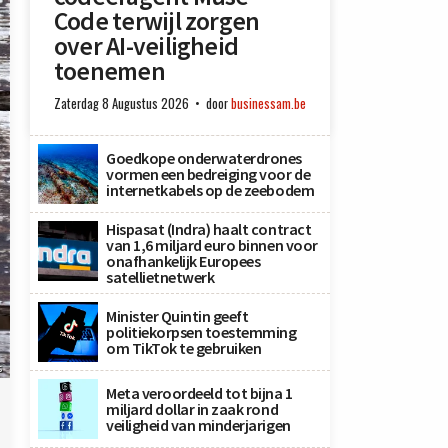
Code terwijl zorgen
over AI-veiligheid
toenemen
Zaterdag 8 Augustus 2026
door
businessam.be
Goedkope onderwaterdrones
vormen een bedreiging voor de
internetkabels op de zeebodem
Hispasat (Indra) haalt contract
van 1,6 miljard euro binnen voor
onafhankelijk Europees
satellietnetwerk
Minister Quintin geeft
politiekorpsen toestemming
om TikTok te gebruiken
s
Meta veroordeeld tot bijna 1
miljard dollar in zaak rond
veiligheid van minderjarigen