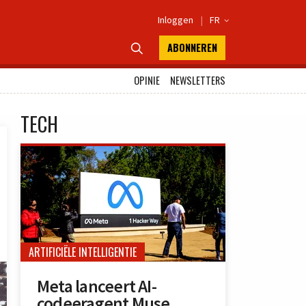
Inloggen
|
FR

ABONNEREN

OPINIE
NEWSLETTERS
TECH
ARTIFICIËLE INTELLIGENTIE
Meta lanceert AI-
codeeragent Muse