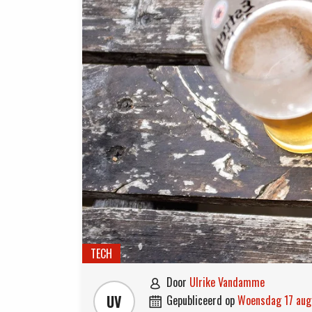
TECH
door
Ulrike Vandamme

UV
gepubliceerd op
woensdag 17 au
