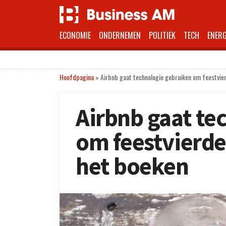
ECONOMIE
ONDERNEMEN
POLITIEK
TECH
ENERG
Hoofdpagina
»
Airbnb gaat technologie gebruiken om feestvier
Airbnb gaat te
om feestvierder
het boeken