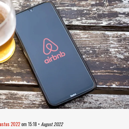
Nikolas Kokovlis/NurPhoto via Getty Image
gustus 2022
om
15:18
•
August 2022