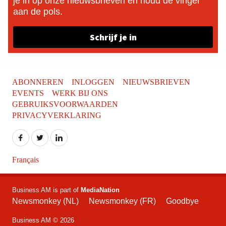
je in op onze nieuwsbrieven en houd de vinger
aan de pols.
Schrijf je in
ABONNEREN
INLOGGEN
NIEUWSBRIEVEN
EVENTS
WERK BIJ ONS
GEBRUIKSVOORWAARDEN
PRIVACYVERKLARING
Français
Business AM is part of
MediaNation
Newsmonkey (NL)
Newsmonkey (FR)
Goodbye
Business AM © 2026