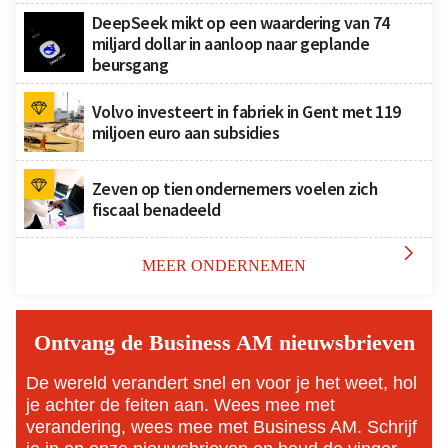
DeepSeek mikt op een waardering van 74
miljard dollar in aanloop naar geplande
beursgang
Volvo investeert in fabriek in Gent met 119
miljoen euro aan subsidies
Zeven op tien ondernemers voelen zich
fiscaal benadeeld

MEER ONDERNEMEN
Ontvang de Business AM nieuwsbrieven
De wereld verandert snel en voor je het weet, hol
je achter de feiten aan. Wees mee met
verandering, wees mee met Business AM. Schrijf