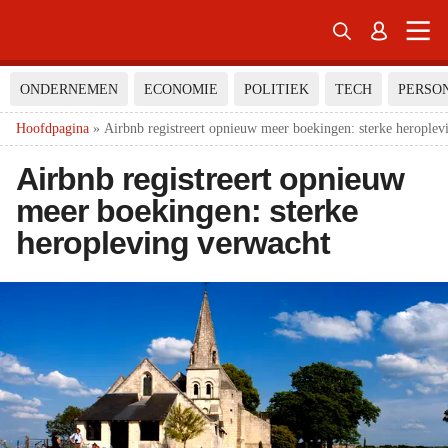


ONDERNEMEN
ECONOMIE
POLITIEK
TECH
PERSO
Hoofdpagina
»
Airbnb registreert opnieuw meer boekingen: sterke heroplev
Airbnb registreert opnieuw
meer boekingen: sterke
heropleving verwacht