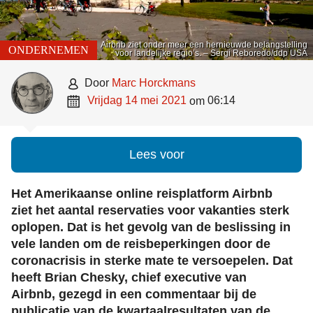
Airbnb ziet onder meer een hernieuwde belangstelling
ONDERNEMEN
voor landelijke regio’s. – Sergi Reboredo/ddp USA

door
Marc Horckmans

vrijdag 14 mei 2021
06:14
om
Lees voor
Het Amerikaanse online reisplatform Airbnb
ziet het aantal reservaties voor vakanties sterk
oplopen. Dat is het gevolg van de beslissing in
vele landen om de reisbeperkingen door de
coronacrisis in sterke mate te versoepelen. Dat
heeft Brian Chesky, chief executive van
Airbnb, gezegd in een commentaar bij de
publicatie van de kwartaalresultaten van de