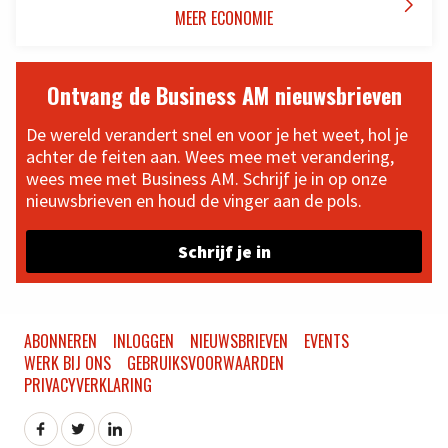

MEER ECONOMIE
Ontvang de Business AM nieuwsbrieven
De wereld verandert snel en voor je het weet, hol je
achter de feiten aan. Wees mee met verandering,
wees mee met Business AM. Schrijf je in op onze
nieuwsbrieven en houd de vinger aan de pols.
Schrijf je in
ABONNEREN
INLOGGEN
NIEUWSBRIEVEN
EVENTS
WERK BIJ ONS
GEBRUIKSVOORWAARDEN
PRIVACYVERKLARING