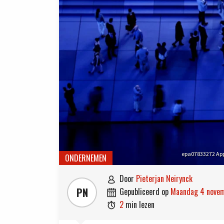
epa07833272 Appl
ONDERNEMEN
door
Pieterjan Neirynck

PN
gepubliceerd op
maandag 4 nove

2
min lezen
