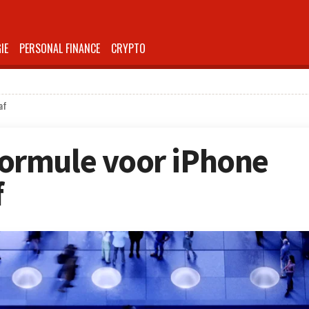
IE
PERSONAL FINANCE
CRYPTO
af
rmule voor iPhone
f