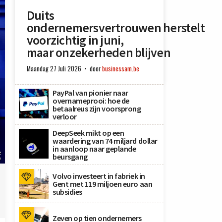
Duits
ondernemersvertrouwen herstelt
voorzichtig in juni,
maar onzekerheden blijven
Maandag 27 Juli 2026
door
businessam.be
PayPal van pionier naar
overnameprooi: hoe de
betaalreus zijn voorsprong
verloor
DeepSeek mikt op een
waardering van 74 miljard dollar
in aanloop naar geplande
e
beursgang
O
Volvo investeert in fabriek in
Gent met 119 miljoen euro aan
subsidies
Zeven op tien ondernemers