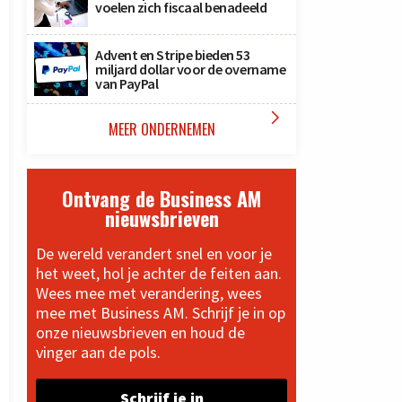
voelen zich fiscaal benadeeld
Advent en Stripe bieden 53
miljard dollar voor de overname
van PayPal

MEER ONDERNEMEN
Ontvang de Business AM
nieuwsbrieven
De wereld verandert snel en voor je
het weet, hol je achter de feiten aan.
Wees mee met verandering, wees
mee met Business AM. Schrijf je in op
onze nieuwsbrieven en houd de
vinger aan de pols.
Schrijf je in