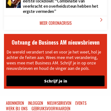
eerste lockdown: “Combinatie van
veerkracht en overheidssteun hebben het
ergste vermeden”

MEER CORONACRISIS
Ontvang de Business AM nieuwsbrieven
De wereld verandert snel en voor je het weet, hol je
achter de feiten aan. Wees mee met verandering,
wees mee met Business AM. Schrijf je in op onze
nieuwsbrieven en houd de vinger aan de pols.
Schrijf je in
ABONNEREN
INLOGGEN
NIEUWSBRIEVEN
EVENTS
WERK BIJ ONS
GEBRUIKSVOORWAARDEN