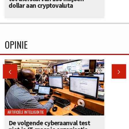
dollar aan cryptovaluta
OPINIE


ARTIFICIËLE INTELLIGENTIE
De volgende cyberaanval test