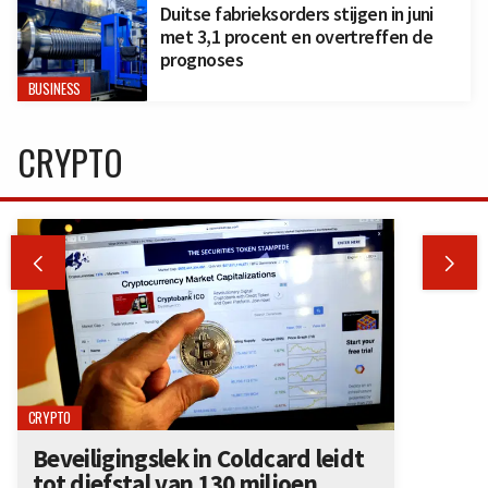
Duitse fabrieksorders stijgen in juni
met 3,1 procent en overtreffen de
prognoses
BUSINESS
CRYPTO


CRYPTO
Beveiligingslek in Coldcard leidt
tot diefstal van 130 miljoen