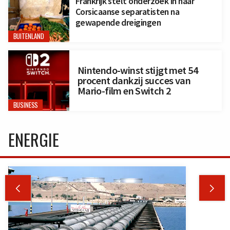
Frankrijk stelt onderzoek in naar
Corsicaanse separatisten na
gewapende dreigingen
BUITENLAND
Nintendo-winst stijgt met 54
procent dankzij succes van
Mario-film en Switch 2
BUSINESS
ENERGIE

