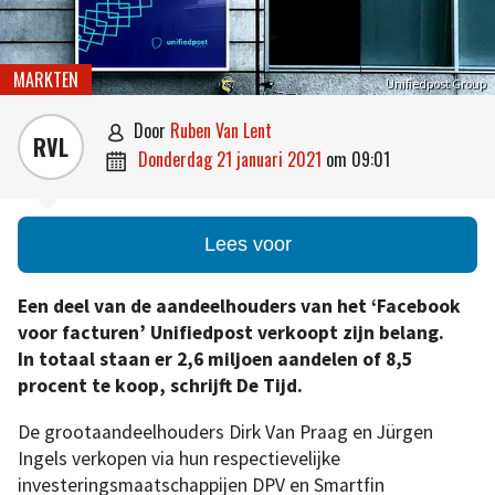
MARKTEN
Unifiedpost Group
door
Ruben Van Lent

RVL
donderdag 21 januari 2021
om
09:01

Lees voor
Een deel van de aandeelhouders van het ‘Facebook
voor facturen’ Unifiedpost verkoopt zijn belang.
In totaal staan er 2,6 miljoen aandelen of 8,5
procent te koop, schrijft De Tijd.
De grootaandeelhouders Dirk Van Praag en Jürgen
Ingels verkopen via hun respectievelijke
investeringsmaatschappijen DPV en Smartfin