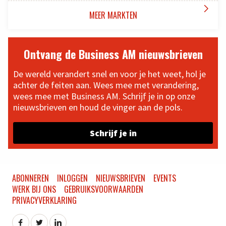

MEER MARKTEN
Ontvang de Business AM nieuwsbrieven
De wereld verandert snel en voor je het weet, hol je
achter de feiten aan. Wees mee met verandering,
wees mee met Business AM. Schrijf je in op onze
nieuwsbrieven en houd de vinger aan de pols.
Schrijf je in
ABONNEREN
INLOGGEN
NIEUWSBRIEVEN
EVENTS
WERK BIJ ONS
GEBRUIKSVOORWAARDEN
PRIVACYVERKLARING