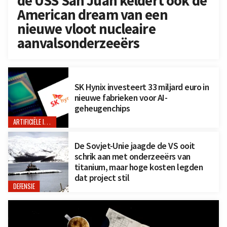
de USS San Juan keldert ook de
American dream van een
nieuwe vloot nucleaire
aanvalsonderzeeërs
SK Hynix investeert 33 miljard euro in
nieuwe fabrieken voor AI-
geheugenchips
ARTIFICIËLE INTELLIGENTIE
De Sovjet-Unie jaagde de VS ooit
schrik aan met onderzeeërs van
titanium, maar hoge kosten legden
dat project stil
DEFENSIE