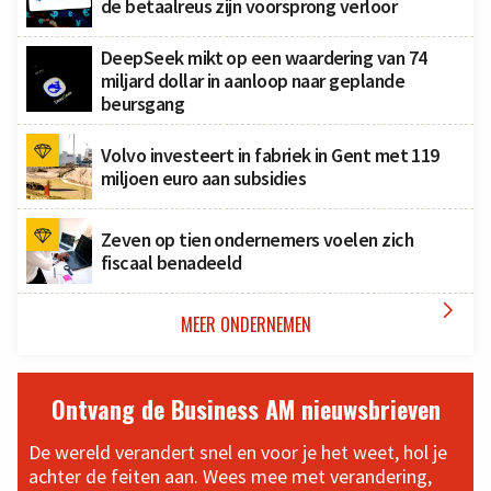
de betaalreus zijn voorsprong verloor
DeepSeek mikt op een waardering van 74
miljard dollar in aanloop naar geplande
beursgang
Volvo investeert in fabriek in Gent met 119
miljoen euro aan subsidies
Zeven op tien ondernemers voelen zich
fiscaal benadeeld

MEER ONDERNEMEN
Ontvang de Business AM nieuwsbrieven
De wereld verandert snel en voor je het weet, hol je
achter de feiten aan. Wees mee met verandering,