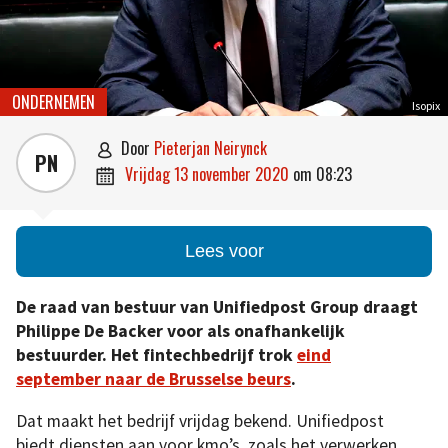
ONDERNEMEN
Isopix
door
Pieterjan Neirynck

PN
vrijdag 13 november 2020
om
08:23

Lees voor
De raad van bestuur van Unifiedpost Group draagt
Philippe De Backer voor als onafhankelijk
bestuurder. Het fintechbedrijf trok
eind
september naar de Brusselse beurs
.
Dat maakt het bedrijf vrijdag bekend. Unifiedpost
biedt diensten aan voor kmo’s, zoals het verwerken