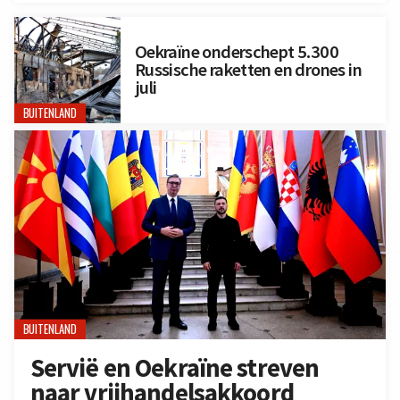
Oekraïne onderschept 5.300
Russische raketten en drones in
juli
BUITENLAND
BUITENLAND
Servië en Oekraïne streven
naar vrijhandelsakkoord