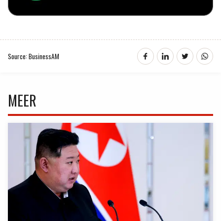
Source: BusinessAM
MEER