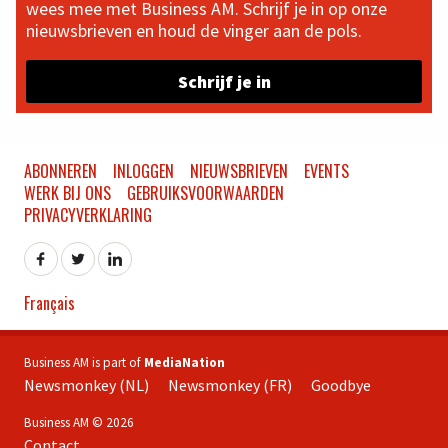
wees mee met Business AM. Schrijf je in op onze
nieuwsbrieven en houd de vinger aan de pols.
Schrijf je in
ABONNEREN
INLOGGEN
NIEUWSBRIEVEN
EVENTS
WERK BIJ ONS
GEBRUIKSVOORWAARDEN
PRIVACYVERKLARING
Français
Business AM is part of
MediaNation
Newsmonkey (NL)
Newsmonkey (FR)
Goodbye
Business AM © 2026
Contact