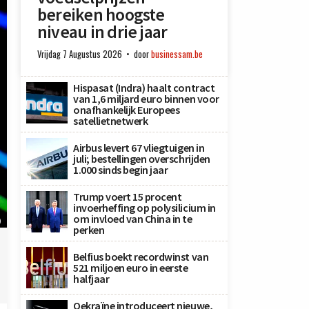
bereiken hoogste
niveau in drie jaar
Vrijdag 7 Augustus 2026
door
businessam.be
Hispasat (Indra) haalt contract
van 1,6 miljard euro binnen voor
onafhankelijk Europees
satellietnetwerk
Airbus levert 67 vliegtuigen in
juli; bestellingen overschrijden
1.000 sinds begin jaar
Trump voert 15 procent
invoerheffing op polysilicium in
om invloed van China in te
)
perken
Belfius boekt recordwinst van
521 miljoen euro in eerste
halfjaar
Oekraïne introduceert nieuwe,