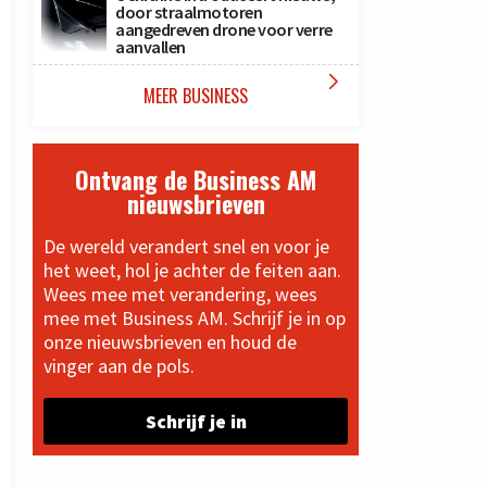
door straalmotoren
aangedreven drone voor verre
aanvallen

MEER BUSINESS
Ontvang de Business AM
nieuwsbrieven
De wereld verandert snel en voor je
het weet, hol je achter de feiten aan.
Wees mee met verandering, wees
mee met Business AM. Schrijf je in op
onze nieuwsbrieven en houd de
vinger aan de pols.
Schrijf je in