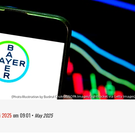
(Photo Illustration by Budrul Chukrut/SOPA Images/LightRocket via Getty Images
i 2025
om
09:01
•
May 2025