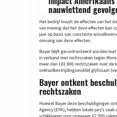
Impact Amerikaans 
nauwlettend gevolg
Het bedrijf houdt de effecten van het A
van mening dat het deze effecten kan co
jaar op basis van constante wisselkoerse
omvang van deze effecten.
Bayer blijft geconfronteerd worden met 
in verband met rechtszaken tegen Monsa
meer dan 181.000 rechtszaken over de 
onkruidbestrijdingsmiddel glyfosaat (
Bayer ontkent beschu
rechtszaken
Hoewel Bayer deze beschuldigingen ontk
Agency (EPA), hebben lokale jury’s vaak
schikkingen voor ongeveer 67.000 zaken,