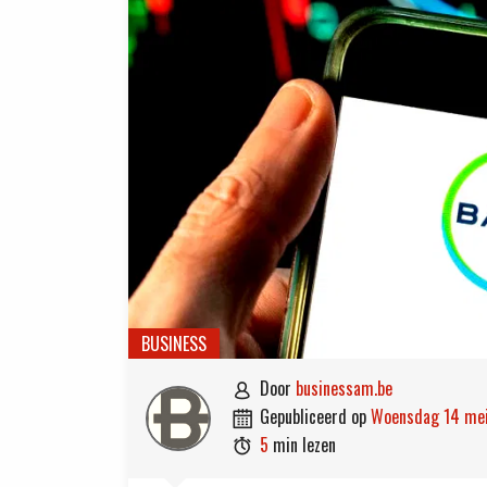
BUSINESS
door
businessam.be

gepubliceerd op
woensdag 14 me

5
min lezen
