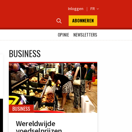
Inloggen
|
FR

ABONNEREN

OPINIE
NEWSLETTERS
BUSINESS
BUSINESS
Wereldwijde
voedselprijzen