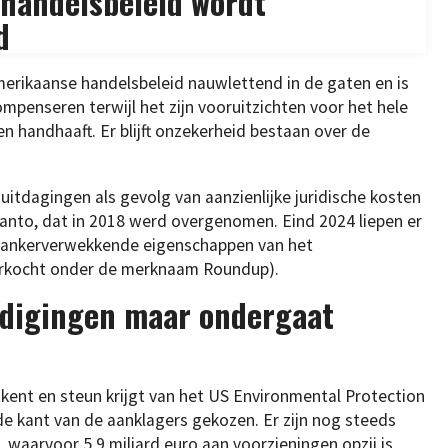
handelsbeleid wordt
d
merikaanse handelsbeleid nauwlettend in de gaten en is
mpenseren terwijl het zijn vooruitzichten voor het hele
n handhaaft. Er blijft onzekerheid bestaan over de
uitdagingen als gevolg van aanzienlijke juridische kosten
nto, dat in 2018 werd overgenomen. Eind 2024 liepen er
kankerverwekkende eigenschappen van het
verkocht onder de merknaam Roundup).
ldigingen maar ondergaat
ent en steun krijgt van het US Environmental Protection
 de kant van de aanklagers gekozen. Er zijn nog steeds
 waarvoor 5,9 miljard euro aan voorzieningen opzij is