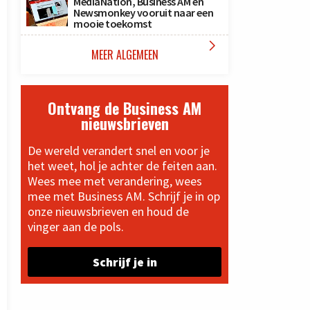
MediaNation, Business AM en
Newsmonkey vooruit naar een
mooie toekomst

MEER ALGEMEEN
Ontvang de Business AM
nieuwsbrieven
De wereld verandert snel en voor je
het weet, hol je achter de feiten aan.
Wees mee met verandering, wees
mee met Business AM. Schrijf je in op
onze nieuwsbrieven en houd de
vinger aan de pols.
Schrijf je in