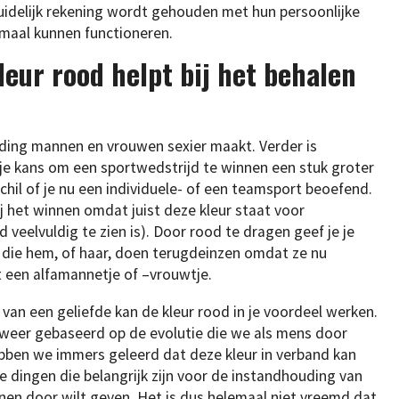
idelijk rekening wordt gehouden met hun persoonlijke
timaal kunnen functioneren.
leur rood helpt bij het behalen
leding mannen en vrouwen sexier maakt. Verder is
e kans om een sportwedstrijd te winnen een stuk groter
chil of je nu een individuele- of een teamsport beoefend.
j het winnen omdat juist deze kleur staat voor
 veelvuldig te zien is). Door rood te dragen geef je je
die hem, of haar, doen terugdeinzen omdat ze nu
 een alfamannetje of –vrouwtje.
van een geliefde kan de kleur rood in je voordeel werken.
ok weer gebaseerd op de evolutie die we als mens door
bben we immers geleerd dat deze kleur in verband kan
 dingen die belangrijk zijn voor de instandhouding van
enen door wilt geven. Het is dus helemaal niet vreemd dat