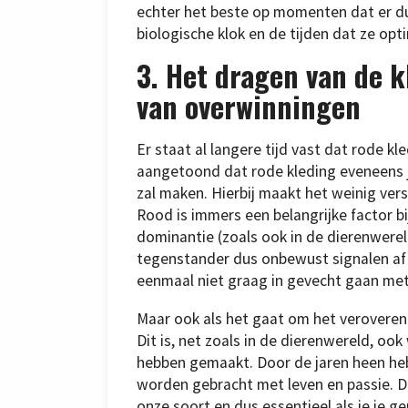
echter het beste op momenten dat er du
biologische klok en de tijden dat ze op
3. Het dragen van de k
van overwinningen
Er staat al langere tijd vast dat rode k
aangetoond dat rode kleding eveneens j
zal maken. Hierbij maakt het weinig vers
Rood is immers een belangrijke factor bi
dominantie (zoals ook in de dierenwereld
tegenstander dus onbewust signalen af 
eenmaal niet graag in gevecht gaan met
Maar ook als het gaat om het veroveren 
Dit is, net zoals in de dierenwereld, o
hebben gemaakt. Door de jaren heen he
worden gebracht met leven en passie. De
onze soort en dus essentieel als je je g