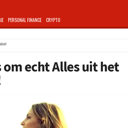
IE
PERSONAL FINANCE
CRYPTO
alen!
 om echt Alles uit het
!