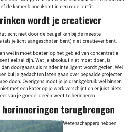
ief de kamer binnenkomt in een rode outfit.
drinken wordt je creatiever
dat echt niet door de beugel kan bij de meeste
 (als je licht aangeschoten bent) niet creatiever bent.
dan wel in moet boeten op het gebied van concentratie
entieel zal zijn. Wat je absoluut niet moet doen, is
 dan doorgaans als minder intelligent wordt gezien. Wel
nken bui je gedachten laten gaan over bepaalde projecten
t mee doen. Overigens moet je je drankgebruik wel binnen
iet met een kater op je werk verschijnt en er juist niets
meer van je goede ideeën weet te herinneren.
n herinneringen terugbrengen
Wetenschappers hebben