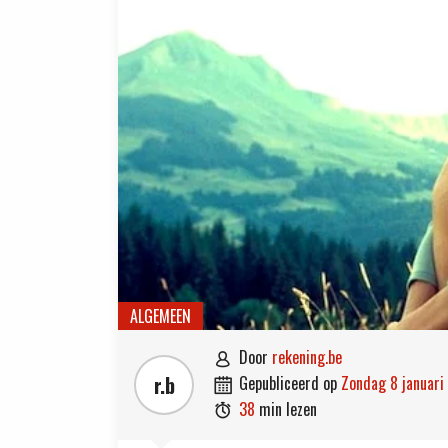
ALGEMEEN
door
rekening.be

r.b
gepubliceerd op
zondag 8 januari

38
min lezen
