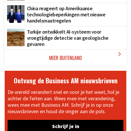
China reageert op Amerikaanse
technologiebeperkingen met nieuwe
handelsmaatregelen
Turkije ontwikkelt AI-systeem voor
vroegtijdige detectie van geologische
gevaren

MEER BUITENLAND
Ontvang de Business AM nieuwsbrieven
De wereld verandert snel en voor je het weet, hol je
achter de feiten aan. Wees mee met verandering,
wees mee met Business AM. Schrijf je in op onze
nieuwsbrieven en houd de vinger aan de pols.
Schrijf je in