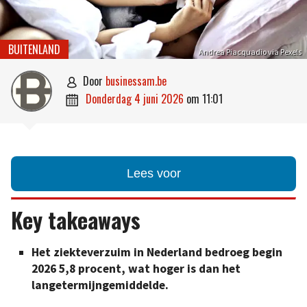
BUITENLAND
Andrea Piacquadio via Pexels
door
businessam.be

donderdag 4 juni 2026
om
11:01

Lees voor
Key takeaways
Het ziekteverzuim in Nederland bedroeg begin
2026 5,8 procent, wat hoger is dan het
langetermijngemiddelde.