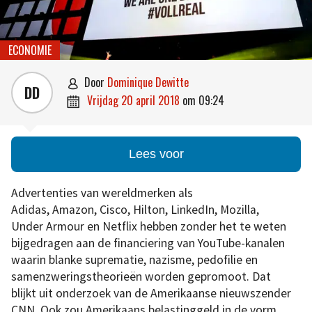
ECONOMIE
door
Dominique Dewitte

DD
vrijdag 20 april 2018
om
09:24

Lees voor
Advertenties van wereldmerken als
Adidas, Amazon, Cisco, Hilton, LinkedIn, Mozilla,
Under Armour en Netflix hebben zonder het te weten
bijgedragen aan de financiering van YouTube-kanalen
waarin blanke suprematie, nazisme, pedofilie en
samenzweringstheorieën worden gepromoot. Dat
blijkt uit onderzoek van de Amerikaanse nieuwszender
CNN. Ook zou Amerikaans belastinggeld in de vorm