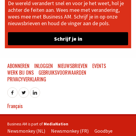
De wereld verandert snel en voor je het weet, hol je
achter de feiten aan. Wees mee met verandering,
wees mee met Business AM. Schrijf je in op onze
nieuwsbrieven en houd de vinger aan de pols.
Schrijf je in
ABONNEREN
INLOGGEN
NIEUWSBRIEVEN
EVENTS
WERK BIJ ONS
GEBRUIKSVOORWAARDEN
PRIVACYVERKLARING
Français
Business AM is part of
MediaNation
Newsmonkey (NL)
Newsmonkey (FR)
Goodbye