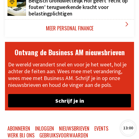
Belgisch Grondwettelijk Hof geeft ‘recht op
fouten’ terugwerkende kracht voor
belastingplichtigen

MEER PERSONAL FINANCE
Ontvang de Business AM nieuwsbrieven
De wereld verandert snel en voor je het weet, hol je
achter de feiten aan. Wees mee met verandering,
wees mee met Business AM. Schrijf je in op onze
nieuwsbrieven en houd de vinger aan de pols.
Schrijf je in
ABONNEREN
INLOGGEN
NIEUWSBRIEVEN
EVENTS
13:00
WERK BIJ ONS
GEBRUIKSVOORWAARDEN