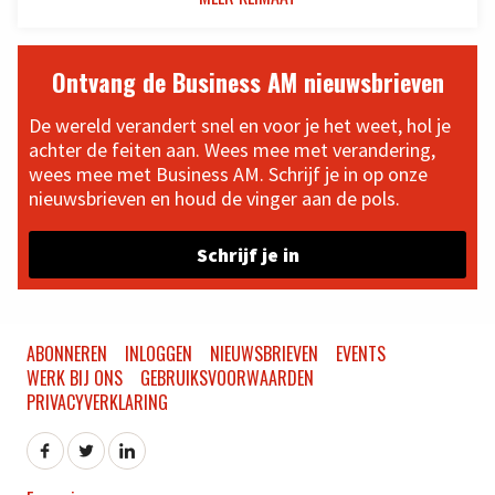
Ontvang de Business AM nieuwsbrieven
De wereld verandert snel en voor je het weet, hol je
achter de feiten aan. Wees mee met verandering,
wees mee met Business AM. Schrijf je in op onze
nieuwsbrieven en houd de vinger aan de pols.
Schrijf je in
ABONNEREN
INLOGGEN
NIEUWSBRIEVEN
EVENTS
WERK BIJ ONS
GEBRUIKSVOORWAARDEN
PRIVACYVERKLARING