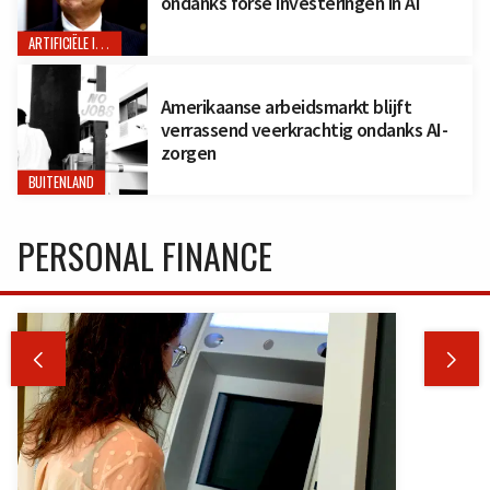
ondanks forse investeringen in AI
ARTIFICIËLE INTELLIGENTIE
Amerikaanse arbeidsmarkt blijft
verrassend veerkrachtig ondanks AI-
zorgen
BUITENLAND
PERSONAL FINANCE

