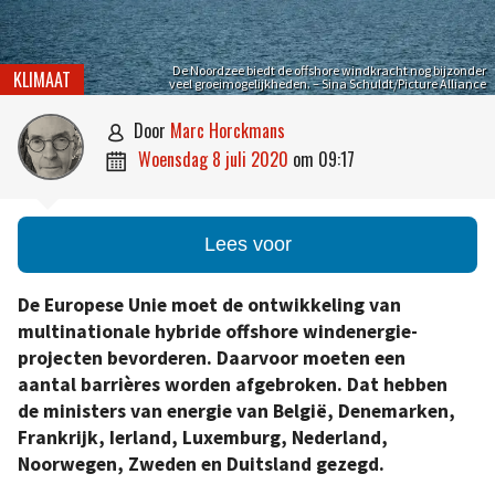
De Noordzee biedt de offshore windkracht nog bijzonder
KLIMAAT
veel groeimogelijkheden. – Sina Schuldt/Picture Alliance
door
Marc Horckmans

woensdag 8 juli 2020
om
09:17

Lees voor
De Europese Unie moet de ontwikkeling van
multinationale hybride offshore windenergie-
projecten bevorderen. Daarvoor moeten een
aantal barrières worden afgebroken. Dat hebben
de ministers van energie van België, Denemarken,
Frankrijk, Ierland, Luxemburg, Nederland,
Noorwegen, Zweden en Duitsland gezegd.