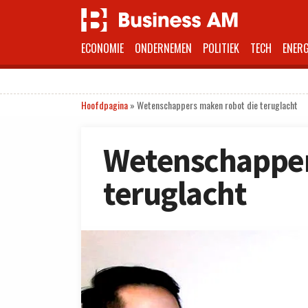
ECONOMIE
ONDERNEMEN
POLITIEK
TECH
ENERG
Hoofdpagina
»
Wetenschappers maken robot die teruglacht
Wetenschapper
teruglacht