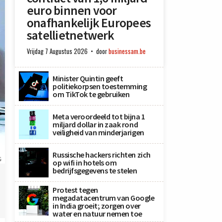
euro binnen voor
onafhankelijk Europees
satellietnetwerk
Vrijdag 7 Augustus 2026
door
businessam.be
Minister Quintin geeft
politiekorpsen toestemming
om TikTok te gebruiken
Meta veroordeeld tot bijna 1
miljard dollar in zaak rond
veiligheid van minderjarigen
Russische hackers richten zich
G
op wifi in hotels om
bedrijfsgegevens te stelen
Protest tegen
megadatacentrum van Google
in India groeit; zorgen over
water en natuur nemen toe