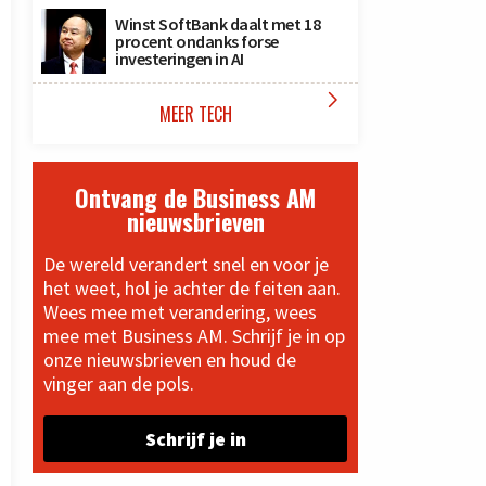
Winst SoftBank daalt met 18
procent ondanks forse
investeringen in AI

MEER TECH
Ontvang de Business AM
nieuwsbrieven
De wereld verandert snel en voor je
het weet, hol je achter de feiten aan.
Wees mee met verandering, wees
mee met Business AM. Schrijf je in op
onze nieuwsbrieven en houd de
vinger aan de pols.
Schrijf je in