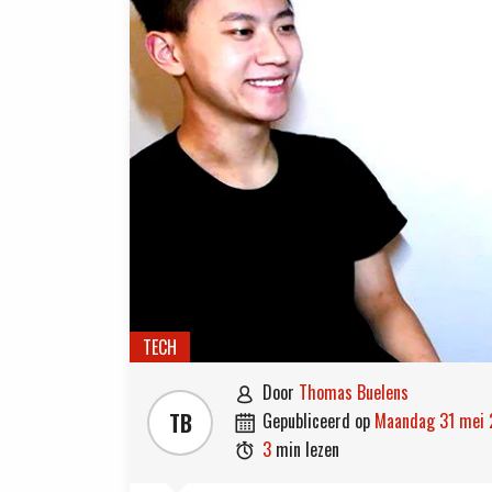
TECH
door
Thomas Buelens

TB
gepubliceerd op
maandag 31 mei

3
min lezen
