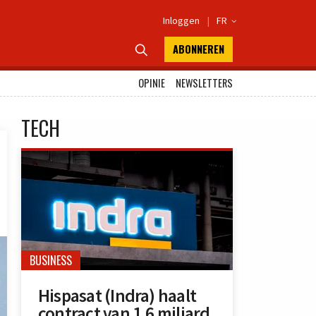
Inloggen
|
FR

ABONNEREN

OPINIE
NEWSLETTERS
TECH
BUSINESS
Hispasat (Indra) haalt
contract van 1,6 miljard