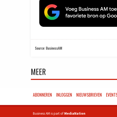
Source: BusinessAM
MEER
ABONNEREN
INLOGGEN
NIEUWSBRIEVEN
EVENT
Business AM is part of
MediaNation