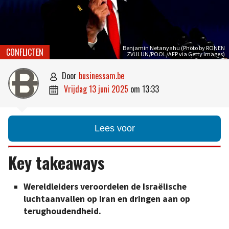
Benjamin Netanyahu (Photo by RONEN
CONFLICTEN
ZVULUN/POOL/AFP via Getty Images)
door
businessam.be

vrijdag 13 juni 2025
om
13:33

Lees voor
Key takeaways
Wereldleiders veroordelen de Israëlische
luchtaanvallen op Iran en dringen aan op
terughoudendheid.