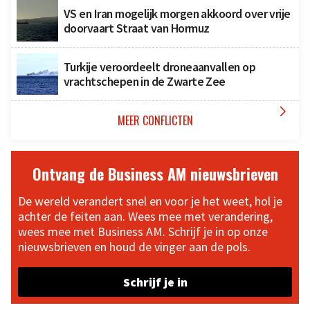
VS en Iran mogelijk morgen akkoord over vrije
doorvaart Straat van Hormuz
Turkije veroordeelt droneaanvallen op
vrachtschepen in de Zwarte Zee

MEER CONFLICTEN
Ontvang de Business AM nieuwsbrieven
De wereld verandert snel en voor je het weet, hol je
achter de feiten aan. Wees mee met verandering,
wees mee met Business AM. Schrijf je in op onze
nieuwsbrieven en houd de vinger aan de pols.
Schrijf je in