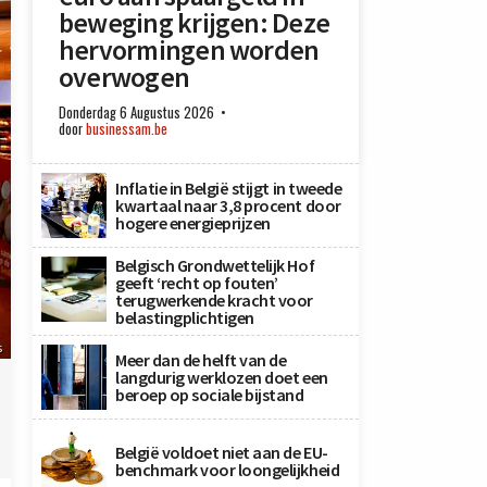
beweging krijgen: Deze
hervormingen worden
overwogen
Donderdag 6 Augustus 2026
door
businessam.be
Inflatie in België stijgt in tweede
kwartaal naar 3,8 procent door
hogere energieprijzen
Belgisch Grondwettelijk Hof
geeft ‘recht op fouten’
terugwerkende kracht voor
belastingplichtigen
s
Meer dan de helft van de
langdurig werklozen doet een
beroep op sociale bijstand
België voldoet niet aan de EU-
benchmark voor loongelijkheid