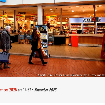
Albert Heijn – Jasper Juinen/Bloomberg via Getty Image
vember 2025
om
14:57
•
November 2025