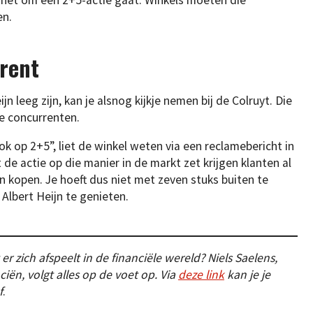
 het om een 2+5-actie gaat. Winkels moeten die
en.
rrent
ijn leeg zijn, kan je alsnog kijkje nemen bij de Colruyt. Die
de concurrenten.
ok op 2+5”, liet de winkel weten via een reclamebericht in
de actie op die manier in de markt zet krijgen klanten al
 kopen. Je hoeft dus niet met zeven stuks buiten te
Albert Heijn te genieten.
er zich afspeelt in de financiële wereld? Niels Saelens,
ciën, volgt alles op de voet op. Via
deze link
kan je je
f
.