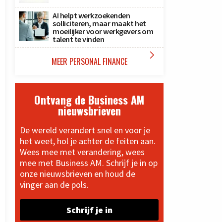
AI helpt werkzoekenden
solliciteren, maar maakt het
moeilijker voor werkgevers om
talent te vinden

MEER PERSONAL FINANCE
Ontvang de Business AM
nieuwsbrieven
De wereld verandert snel en voor je
het weet, hol je achter de feiten aan.
Wees mee met verandering, wees
mee met Business AM. Schrijf je in op
onze nieuwsbrieven en houd de
vinger aan de pols.
Schrijf je in