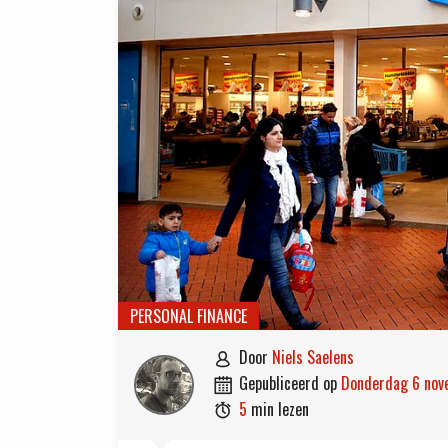
PERSONAL FINANCE
door
Niels Saelens

gepubliceerd op
donderdag 6 no

5
min lezen
