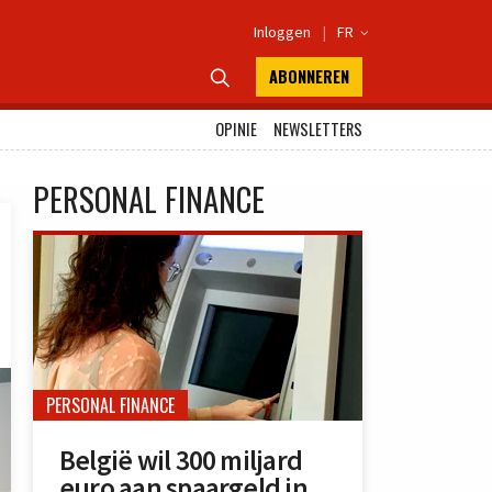
Inloggen
|
FR

ABONNEREN

OPINIE
NEWSLETTERS
PERSONAL FINANCE
PERSONAL FINANCE
België wil 300 miljard
euro aan spaargeld in