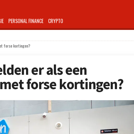
IE
PERSONAL FINANCE
CRYPTO
met forse kortingen?
lden er als een
 met forse kortingen?