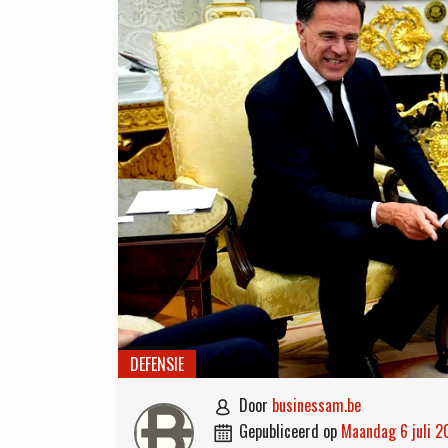
DEFENSIE
door
businessam.be

gepubliceerd op
maandag 6 juli 
