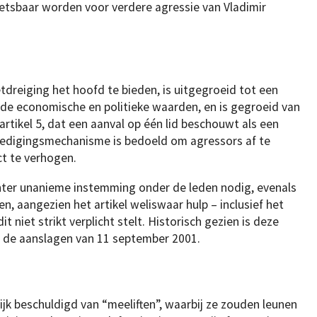
etsbaar worden voor verdere agressie van Vladimir
dreiging het hoofd te bieden, is uitgegroeid tot een
lde economische en politieke waarden, en is gegroeid van
artikel 5, dat een aanval op één lid beschouwt als een
erdedigingsmechanisme is bedoeld om agressors af te
ct te verhogen.
chter unanieme instemming onder de leden nodig, evenals
en, aangezien het artikel weliswaar hulp – inclusief het
 niet strikt verplicht stelt. Historisch gezien is deze
na de aanslagen van 11 september 2001.
jk beschuldigd van “meeliften”, waarbij ze zouden leunen