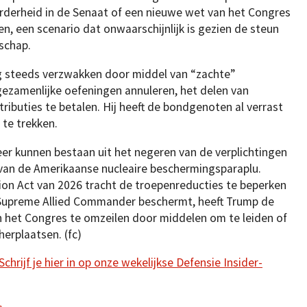
rderheid in de Senaat of een nieuwe wet van het Congres
 een scenario dat onwaarschijnlijk is gezien de steun
schap.
g steeds verzwakken door middel van “zachte”
gezamenlijke oefeningen annuleren, het delen van
ributies te betalen. Hij heeft de bondgenoten al verrast
 te trekken.
r kunnen bestaan uit het negeren van de verplichtingen
n van de Amerikaanse nucleaire beschermingsparaplu.
on Act van 2026 tracht de troepenreducties te beperken
e Supreme Allied Commander beschermt, heeft Trump de
 het Congres te omzeilen door middelen om te leiden of
erplaatsen. (fc)
hrijf je hier in op onze wekelijkse Defensie Insider-