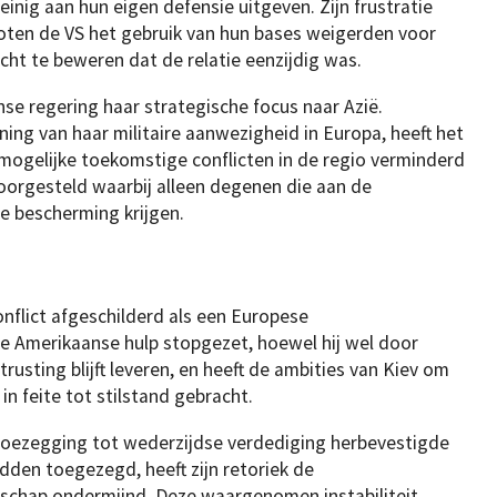
einig aan hun eigen defensie uitgeven. Zijn frustratie
ten de VS het gebruik van hun bases weigerden voor
cht te beweren dat de relatie eenzijdig was.
se regering haar strategische focus naar Azië.
ng van haar militaire aanwezigheid in Europa, heeft het
mogelijke toekomstige conflicten in de regio verminderd
oorgesteld waarbij alleen degenen die aan de
e bescherming krijgen.
onflict afgeschilderd als een Europese
cte Amerikaanse hulp stopgezet, hoewel hij wel door
usting blijft leveren, en heeft de ambities van Kiev om
n feite tot stilstand gebracht.
 toezegging tot wederzijdse verdediging herbevestigde
den toegezegd, heeft zijn retoriek de
chap ondermijnd. Deze waargenomen instabiliteit