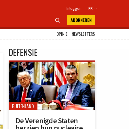
Inloggen
|
FR

ABONNEREN

OPINIE
NEWSLETTERS
DEFENSIE
BUITENLAND
De Verenigde Staten
herzien hun nucleaire