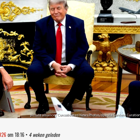
picture alliance / Consolidated News Photos/dpa via Content Curatio
2026
om
18:16
•
4 weken geleden