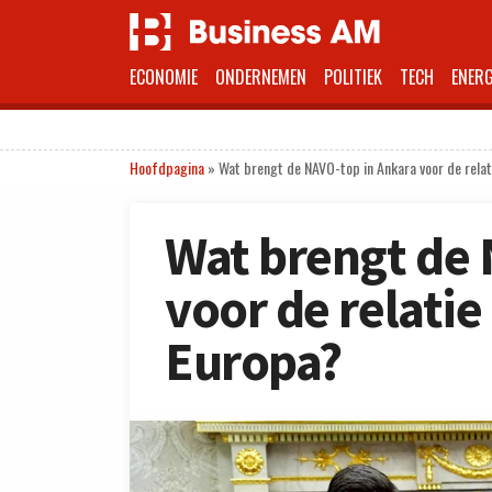
ECONOMIE
ONDERNEMEN
POLITIEK
TECH
ENERG
Hoofdpagina
»
Wat brengt de NAVO-top in Ankara voor de rela
Wat brengt de 
voor de relati
Europa?