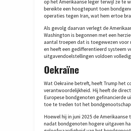
op het Amerikaanse leger terwijl ze te w
bereikte een hoogtepunt toen bondgeno
operaties tegen Iran, wat hem ertoe bra
Als gevolg daarvan verlegt de Amerikaan
Washington is begonnen met een herzieni
aantal troepen dat is toegewezen voor 
en heeft een gedifferentieerd systeem v
uitgavendoelstellingen voldoen volledig
Oekraïne
Wat Oekraïne betreft, heeft Trump het c
verantwoordelijkheid. Hij heeft de dire
Europese bondgenoten gefinancierde uitr
toe te treden tot het bondgenootschap i
Hoewel hij in juni 2025 de Amerikaanse
nadat bondgenoten hogere uitgaven had
geloofwaardigheid van het bondgenoots