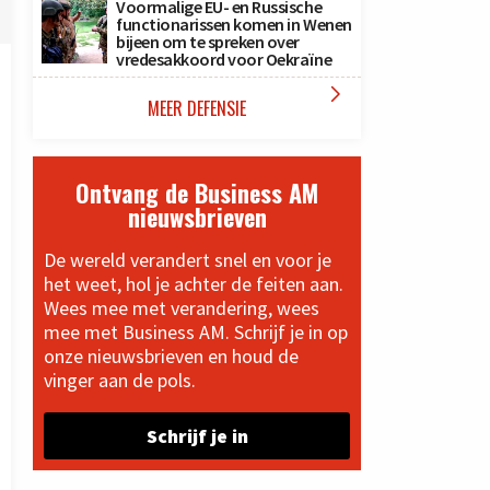
Voormalige EU- en Russische
functionarissen komen in Wenen
bijeen om te spreken over
vredesakkoord voor Oekraïne

MEER DEFENSIE
Ontvang de Business AM
nieuwsbrieven
De wereld verandert snel en voor je
het weet, hol je achter de feiten aan.
Wees mee met verandering, wees
mee met Business AM. Schrijf je in op
onze nieuwsbrieven en houd de
vinger aan de pols.
Schrijf je in