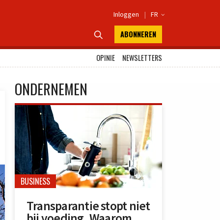
Inloggen
|
FR

ABONNEREN

OPINIE
NEWSLETTERS
ONDERNEMEN
BUSINESS
Transparantie stopt niet
bij voeding. Waarom