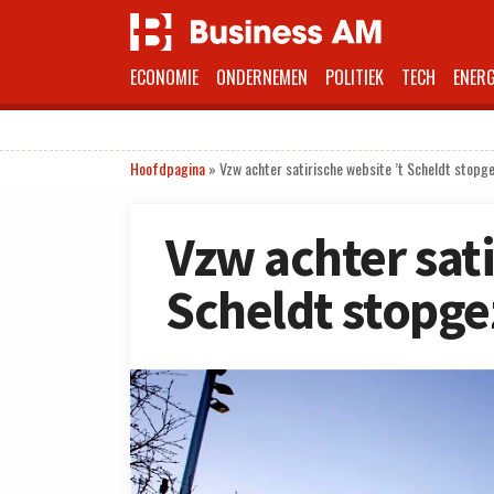
ECONOMIE
ONDERNEMEN
POLITIEK
TECH
ENERG
Hoofdpagina
»
Vzw achter satirische website ’t Scheldt stopg
Vzw achter sati
Scheldt stopge