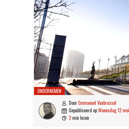
ONDERNEMEN
door
Emmanuel Vanbrussel

gepubliceerd op
woensdag 12 me

2
min lezen
