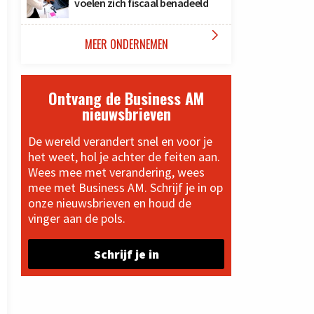
voelen zich fiscaal benadeeld

MEER ONDERNEMEN
Ontvang de Business AM
nieuwsbrieven
De wereld verandert snel en voor je
het weet, hol je achter de feiten aan.
Wees mee met verandering, wees
mee met Business AM. Schrijf je in op
onze nieuwsbrieven en houd de
vinger aan de pols.
Schrijf je in