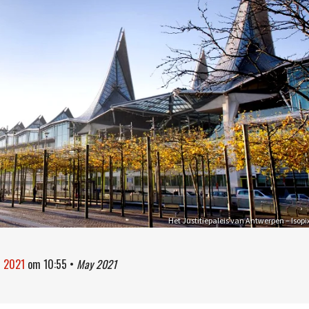
Het Justitiepaleis van Antwerpen – Isopi
i 2021
om
10:55
•
May 2021