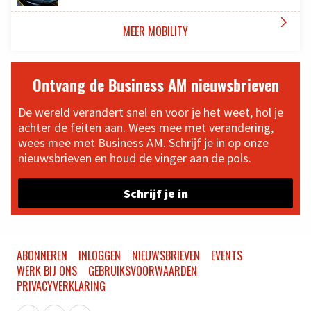

MEER MOBILITY
Ontvang de Business AM nieuwsbrieven
De wereld verandert snel en voor je het weet, hol je
achter de feiten aan. Wees mee met verandering,
wees mee met Business AM. Schrijf je in op onze
nieuwsbrieven en houd de vinger aan de pols.
Schrijf je in
ABONNEREN
INLOGGEN
NIEUWSBRIEVEN
EVENTS
WERK BIJ ONS
GEBRUIKSVOORWAARDEN
PRIVACYVERKLARING