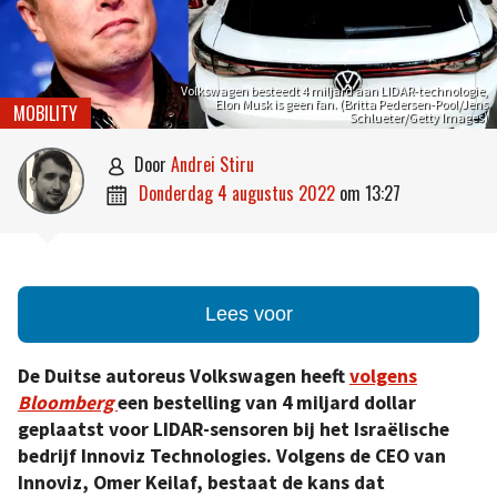
Volkswagen besteedt 4 miljard aan LIDAR-technologie,
Elon Musk is geen fan. (Britta Pedersen-Pool/Jens
MOBILITY
Schlueter/Getty Images)
door
Andrei Stiru

donderdag 4 augustus 2022
om
13:27

Lees voor
De Duitse autoreus Volkswagen heeft
volgens
Bloomberg
een bestelling van 4 miljard dollar
geplaatst voor LIDAR-sensoren bij het Israëlische
bedrijf Innoviz Technologies. Volgens de CEO van
Innoviz, Omer Keilaf, bestaat de kans dat