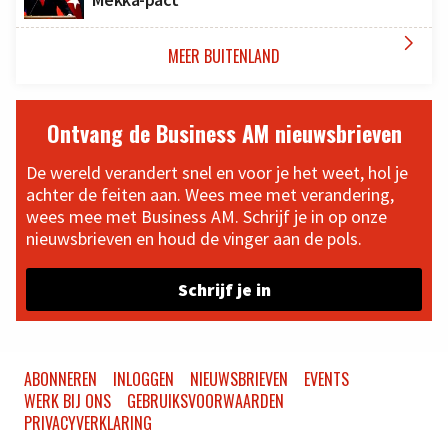

MEER BUITENLAND
Ontvang de Business AM nieuwsbrieven
De wereld verandert snel en voor je het weet, hol je
achter de feiten aan. Wees mee met verandering,
wees mee met Business AM. Schrijf je in op onze
nieuwsbrieven en houd de vinger aan de pols.
Schrijf je in
ABONNEREN
INLOGGEN
NIEUWSBRIEVEN
EVENTS
WERK BIJ ONS
GEBRUIKSVOORWAARDEN
PRIVACYVERKLARING