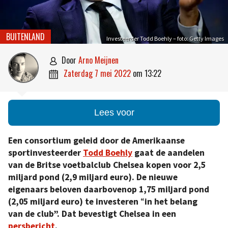
BUITENLAND
Investeerder Todd Boehly – foto: Getty Images
door
Arno Meijnen

zaterdag 7 mei 2022
om
13:22

Lees voor
Een consortium geleid door de Amerikaanse
sportinvesteerder
Todd Boehly
gaat de aandelen
van de Britse voetbalclub Chelsea kopen voor 2,5
miljard pond (2,9 miljard euro). De nieuwe
eigenaars beloven daarbovenop 1,75 miljard pond
(2,05 miljard euro) te investeren
“
in het belang
van de club”. Dat bevestigt Chelsea in een
persbericht
.