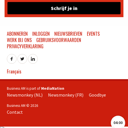
Schrijf je in
ABONNEREN
INLOGGEN
NIEUWSBRIEVEN
EVENTS
WERK BIJ ONS
GEBRUIKSVOORWAARDEN
PRIVACYVERKLARING
Français
Business AM is part of
MediaNation
Newsmonkey (NL)
Newsmonkey (FR)
Goodbye
Business AM © 2026
Contact
04:00