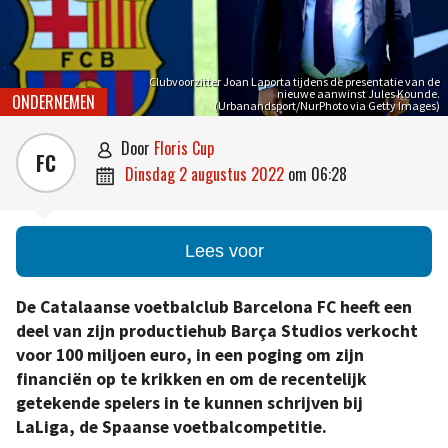
Clubvoorzitter Joan Laporta tijdens de presentatie van de
nieuwe aanwinst Jules Kounde.
ONDERNEMEN
(Urbanandsport/NurPhoto via Getty Images)
door
Floris Cup

FC
dinsdag 2 augustus 2022
om
06:28

Lees voor
De Catalaanse voetbalclub Barcelona FC heeft een
deel van zijn productiehub Barça Studios verkocht
voor 100 miljoen euro, in een poging om zijn
financiën op te krikken en om de recentelijk
getekende spelers in te kunnen schrijven bij
LaLiga, de Spaanse voetbalcompetitie.