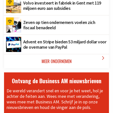
Volvo investeert in fabriek in Gent met 119
miljoen euro aan subsidies
Zeven op tien ondernemers voelen zich
fiscaal benadeeld
Advent en Stripe bieden 53 miljard dollar voor
de overname van PayPal

MEER ONDERNEMEN
Ontvang de Business AM nieuwsbrieven
De wereld verandert snel en voor je het weet, hol je
achter de feiten aan. Wees mee met verandering,
wees mee met Business AM. Schrijf je in op onze
nieuwsbrieven en houd de vinger aan de pols.