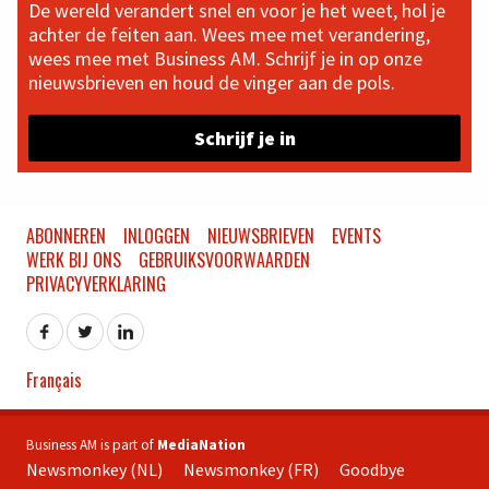
De wereld verandert snel en voor je het weet, hol je
achter de feiten aan. Wees mee met verandering,
wees mee met Business AM. Schrijf je in op onze
nieuwsbrieven en houd de vinger aan de pols.
Schrijf je in
ABONNEREN
INLOGGEN
NIEUWSBRIEVEN
EVENTS
WERK BIJ ONS
GEBRUIKSVOORWAARDEN
PRIVACYVERKLARING
Français
Business AM is part of
MediaNation
Newsmonkey (NL)
Newsmonkey (FR)
Goodbye