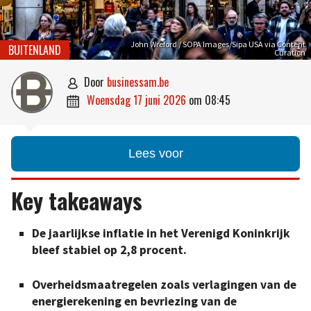
John Wreford / SOPA Images/Sipa USA via Content
BUITENLAND
Curation
door
businessam.be

woensdag 17 juni 2026
om
08:45

Lees voor
Key takeaways
De jaarlijkse inflatie in het Verenigd Koninkrijk
bleef stabiel op 2,8 procent.
Overheidsmaatregelen zoals verlagingen van de
energierekening en bevriezing van de