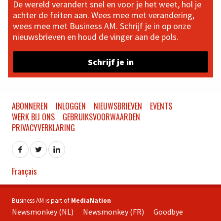
De wereld verandert snel en voor je het weet, hol je
achter de feiten aan. Wees mee met verandering,
wees mee met Business AM. Schrijf je in op onze
nieuwsbrieven en houd de vinger aan de pols.
Schrijf je in
ABONNEREN
INLOGGEN
NIEUWSBRIEVEN
EVENTS
WERK BIJ ONS
GEBRUIKSVOORWAARDEN
PRIVACYVERKLARING
Français
Business AM is part of
MediaNation
Newsmonkey (NL)
Newsmonkey (FR)
Goodbye