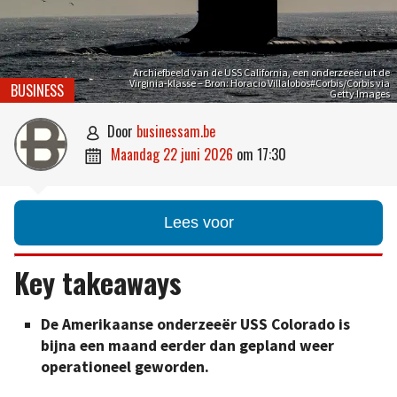
Archiefbeeld van de USS California, een onderzeeër uit de
Virginia-klasse – Bron: Horacio Villalobos#Corbis/Corbis via
BUSINESS
Getty Images
door
businessam.be

maandag 22 juni 2026
om
17:30

Lees voor
Key takeaways
De Amerikaanse onderzeeër USS Colorado is
bijna een maand eerder dan gepland weer
operationeel geworden.