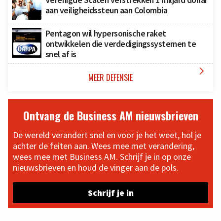
aan veiligheidssteun aan Colombia
Pentagon wil hypersonische raket
ontwikkelen die verdedigingssystemen te
snel af is

MEER DEFENSIE
Ontvang de Business AM nieuwsbrieven
De wereld verandert snel en voor je het weet, hol je
achter de feiten aan. Wees mee met verandering,
wees mee met Business AM. Schrijf je in op onze
nieuwsbrieven en houd de vinger aan de pols.
Schrijf je in