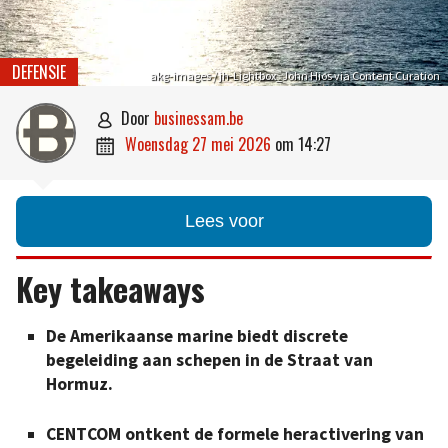
DEFENSIE
akg-images / jh-Lightbox_John Hios via Content Curation
door
businessam.be

woensdag 27 mei 2026
om
14:27

Lees voor
Key takeaways
De Amerikaanse marine biedt discrete
begeleiding aan schepen in de Straat van
Hormuz.
CENTCOM ontkent de formele heractivering van