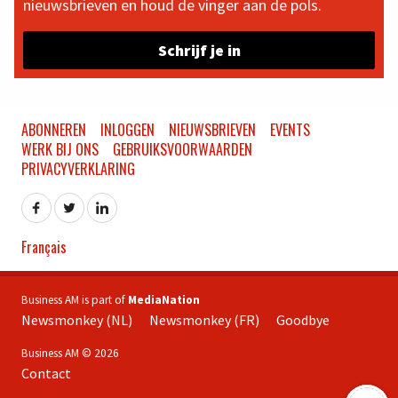
nieuwsbrieven en houd de vinger aan de pols.
Schrijf je in
ABONNEREN
INLOGGEN
NIEUWSBRIEVEN
EVENTS
WERK BIJ ONS
GEBRUIKSVOORWAARDEN
PRIVACYVERKLARING
Français
Business AM is part of
MediaNation
Newsmonkey (NL)
Newsmonkey (FR)
Goodbye
Business AM © 2026
Contact