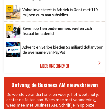
Volvo investeert in fabriek in Gent met 119
miljoen euro aan subsidies
Zeven op tien ondernemers voelen zich
fiscaal benadeeld
Advent en Stripe bieden 53 miljard dollar voor
de overname van PayPal

MEER ONDERNEMEN
Ontvang de Business AM nieuwsbrieven
De wereld verandert snel en voor je het weet, hol je
achter de feiten aan. Wees mee met verandering,
wees mee met Business AM. Schrijf je in op onze