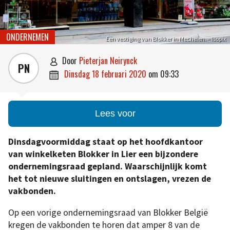
ONDERNEMEN
Een vestiging van Blokker in Mechelen. – Isopix
door
Pieterjan Neirynck

PN
dinsdag 18 februari 2020
om
09:33

Lees voor
Dinsdagvoormiddag staat op het hoofdkantoor
van winkelketen Blokker in Lier een bijzondere
ondernemingsraad gepland. Waarschijnlijk komt
het tot nieuwe sluitingen en ontslagen, vrezen de
vakbonden.
Op een vorige ondernemingsraad van Blokker België
kregen de vakbonden te horen dat amper 8 van de