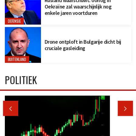
Rusland waarschuwt: oorlog in
Oekraïne zal waarschijnlijk nog
enkele jaren voortduren
DEFENSIE
Drone ontploft in Bulgarije dicht bij
cruciale gasleiding
BUITENLAND
POLITIEK

