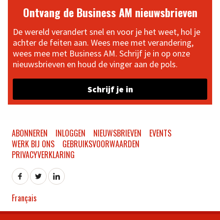
Ontvang de Business AM nieuwsbrieven
De wereld verandert snel en voor je het weet, hol je
achter de feiten aan. Wees mee met verandering,
wees mee met Business AM. Schrijf je in op onze
nieuwsbrieven en houd de vinger aan de pols.
Schrijf je in
ABONNEREN
INLOGGEN
NIEUWSBRIEVEN
EVENTS
WERK BIJ ONS
GEBRUIKSVOORWAARDEN
PRIVACYVERKLARING
Français