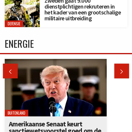
Zweden gaat 9.000
dienstplichtigen rekruteren in
het kader van een grootschalige
militaire uitbreiding
DEFENSIE
ENERGIE


BUITENLAND
Amerikaanse Senaat keurt
sanctiewetsvoorstel goed om de