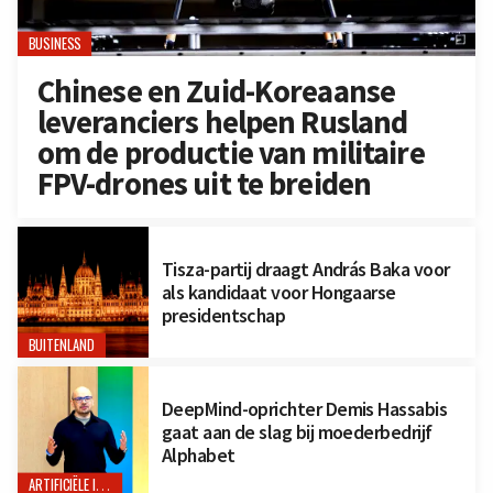
BUSINESS
Chinese en Zuid-Koreaanse
leveranciers helpen Rusland
om de productie van militaire
FPV-drones uit te breiden
Tisza-partij draagt András Baka voor
als kandidaat voor Hongaarse
presidentschap
BUITENLAND
DeepMind-oprichter Demis Hassabis
gaat aan de slag bij moederbedrijf
Alphabet
ARTIFICIËLE INTELLIGENTIE