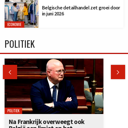
Belgische detailhandel zet groei door
in juni 2026
ECONOMIE
POLITIEK


POLITIEK
Na Frankrijk overweegt ook