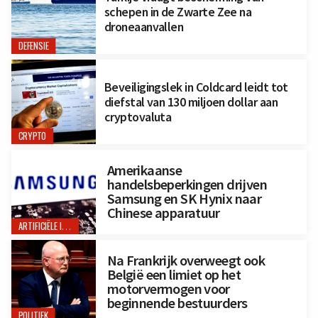
schepen in de Zwarte Zee na
droneaanvallen
DEFENSIE
Beveiligingslek in Coldcard leidt tot
diefstal van 130 miljoen dollar aan
cryptovaluta
CRYPTO
Amerikaanse
handelsbeperkingen drijven
Samsung en SK Hynix naar
Chinese apparatuur
ARTIFICIËLE INTELLIGENTIE
Na Frankrijk overweegt ook
België een limiet op het
motorvermogen voor
beginnende bestuurders
POLITIEK