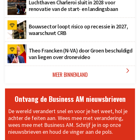
Luchthaven Charleroi sluit in 2028 voor
renovatie van de start- en landingsbaan
Bouwsector loopt risico op recessie in 2027,
waarschuwt CRB
Theo Francken (N-VA) door Groen beschuldigd
van liegen over dronevideo

MEER BINNENLAND
Ontvang de Business AM nieuwsbrieven
De wereld verandert snel en voor je het weet, hol je
achter de feiten aan. Wees mee met verandering,
wees mee met Business AM. Schrijf je in op onze
nieuwsbrieven en houd de vinger aan de pols.