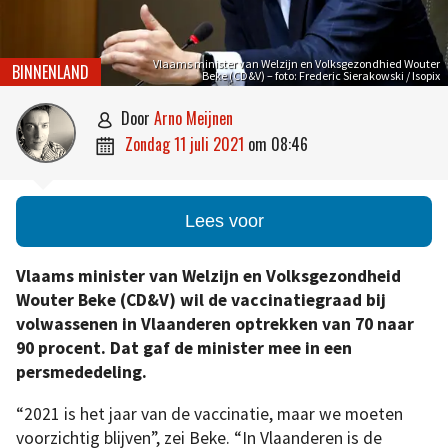
Vlaams minister van Welzijn en Volksgezondhied Wouter
BINNENLAND
Beke (CD&V) – foto: Frederic Sierakowski / Isopix
door
Arno Meijnen

zondag 11 juli 2021
om
08:46

Lees voor
Vlaams minister van Welzijn en Volksgezondheid
Wouter Beke (CD&V) wil de vaccinatiegraad bij
volwassenen in Vlaanderen optrekken van 70 naar
90 procent. Dat gaf de minister mee in een
persmededeling.
“2021 is het jaar van de vaccinatie, maar we moeten
voorzichtig blijven”, zei Beke. “In Vlaanderen is de