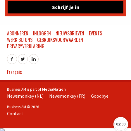
Schrijf je in
ABONNEREN
INLOGGEN
NIEUWSBRIEVEN
EVENTS
WERK BIJ ONS
GEBRUIKSVOORWAARDEN
PRIVACYVERKLARING
Français
Business AM is part of
MediaNation
Newsmonkey (NL)
Newsmonkey (FR)
Goodbye
Business AM © 2026
Contact
02:00