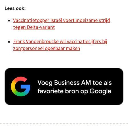
Lees ook:
Vaccinatietopper Israël voert moeizame strijd
tegen Delta-variant
Frank Vandenbroucke wil vaccinatiecijfers bij
zorgpersoneel openbaar maken