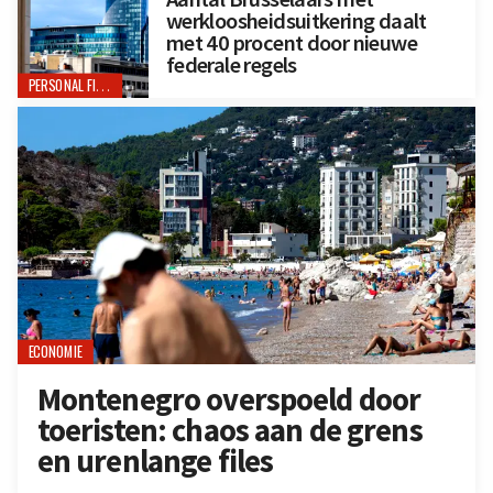
werkloosheidsuitkering daalt
met 40 procent door nieuwe
federale regels
PERSONAL FINANCE
ECONOMIE
Montenegro overspoeld door
toeristen: chaos aan de grens
en urenlange files