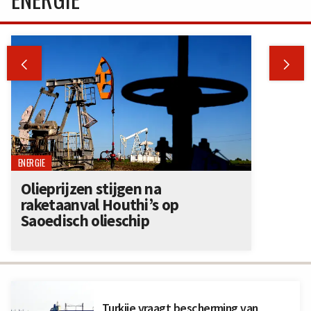


ENERGIE
Olieprijzen stijgen na
raketaanval Houthi’s op
Saoedisch olieschip
Turkije vraagt bescherming van