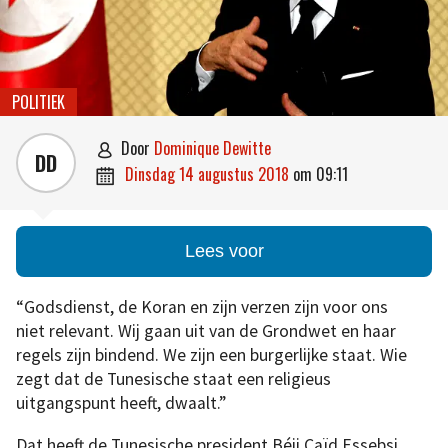
POLITIEK
door
Dominique Dewitte

DD
dinsdag 14 augustus 2018
om
09:11

Lees voor
“Godsdienst, de Koran en zijn verzen zijn voor ons
niet relevant. Wij gaan uit van de Grondwet en haar
regels zijn bindend. We zijn een burgerlijke staat. Wie
zegt dat de Tunesische staat een religieus
uitgangspunt heeft, dwaalt.”
Dat heeft de Tunesische president Béji Caïd Essebsi