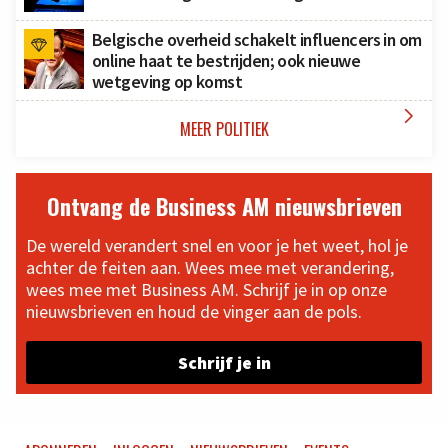
Belgische overheid schakelt influencers in om
online haat te bestrijden; ook nieuwe
wetgeving op komst

MEER POLITIEK
Ontvang de Business AM nieuwsbrieven
De wereld verandert snel en voor je het weet, hol je
achter de feiten aan. Wees mee met verandering,
wees mee met Business AM. Schrijf je in op onze
nieuwsbrieven en houd de vinger aan de pols.
Schrijf je in