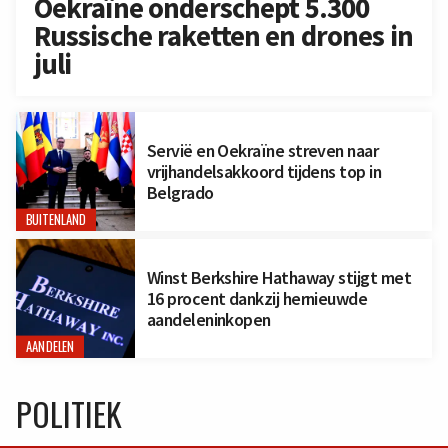
Oekraïne onderschept 5.300
Russische raketten en drones in
juli
Servië en Oekraïne streven naar
vrijhandelsakkoord tijdens top in
Belgrado
BUITENLAND
Winst Berkshire Hathaway stijgt met
16 procent dankzij hernieuwde
aandeleninkopen
AANDELEN
POLITIEK