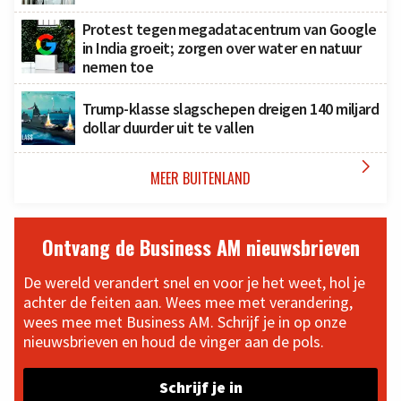
Protest tegen megadatacentrum van Google
in India groeit; zorgen over water en natuur
nemen toe
Trump-klasse slagschepen dreigen 140 miljard
dollar duurder uit te vallen

MEER BUITENLAND
Ontvang de Business AM nieuwsbrieven
De wereld verandert snel en voor je het weet, hol je
achter de feiten aan. Wees mee met verandering,
wees mee met Business AM. Schrijf je in op onze
nieuwsbrieven en houd de vinger aan de pols.
Schrijf je in