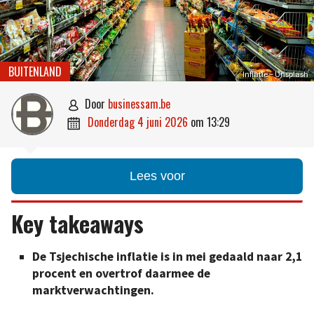
BUITENLAND
Inflatie – Unsplash
door
businessam.be

donderdag 4 juni 2026
om
13:29

Lees voor
Key takeaways
De Tsjechische inflatie is in mei gedaald naar 2,1
procent en overtrof daarmee de
marktverwachtingen.